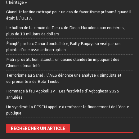
l’héritage »
Gianni Infantino rattrapé pour un cas de favoritisme présumé quand il
était à l’UEFA
Le ballon de la « main de Dieu » de Diego Maradona aux enchères,
plus de 10 millions de dollars
Épinglé par le « Canard enchaîné », Bally Bagayoko visé par une
plainte d’une asso anticorruption
Mali : prostitution, alcool… un casino clandestin impliquant des
Chinois démantelé
Terrorisme au Sahel : l’AES dénonce une analyse « simpliste et
surprenante » de Bola Tinubu
Hommage à feu Agokoli IV : Les festivités d’Agbogboza 2026
annulées
Un syndicat, la FESEN appelle à renforcer le financement de l’école
publique
RECHERCHER UN ARTICLE