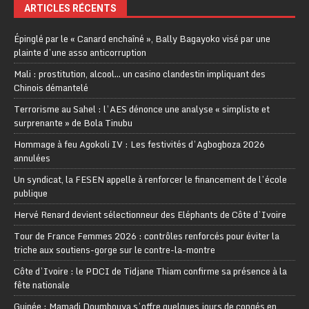
ARTICLES RÉCENTS
Épinglé par le « Canard enchaîné », Bally Bagayoko visé par une
plainte d’une asso anticorruption
Mali : prostitution, alcool… un casino clandestin impliquant des
Chinois démantelé
Terrorisme au Sahel : l’AES dénonce une analyse « simpliste et
surprenante » de Bola Tinubu
Hommage à feu Agokoli IV : Les festivités d’Agbogboza 2026
annulées
Un syndicat, la FESEN appelle à renforcer le financement de l’école
publique
Hervé Renard devient sélectionneur des Eléphants de Côte d’Ivoire
Tour de France Femmes 2026 : contrôles renforcés pour éviter la
triche aux soutiens-gorge sur le contre-la-montre
Côte d’Ivoire : le PDCI de Tidjane Thiam confirme sa présence à la
fête nationale
Guinée : Mamadi Doumbouya s’offre quelques jours de congés en