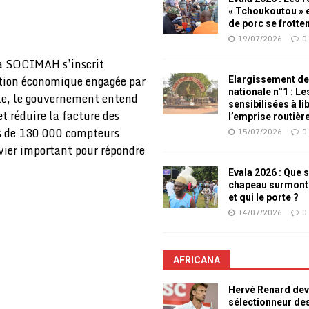
« Tchoukoutou » e
de porc se frotte
19/07/2026
0
 la SOCIMAH s’inscrit
ation économique engagée par
Elargissement de
nationale n°1 : L
ale, le gouvernement entend
sensibilisées à li
t réduire la facture des
l’emprise routièr
s de 130 000 compteurs
15/07/2026
0
ier important pour répondre
Evala 2026 : Que s
chapeau surmont
et qui le porte ?
14/07/2026
0
AFRICANA
Hervé Renard dev
sélectionneur de