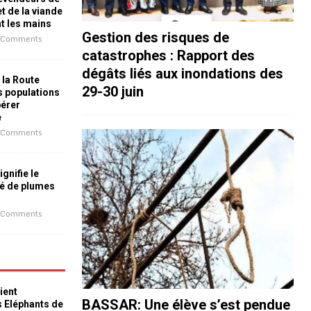
t de la viande
nt les mains
Gestion des risques de
 Comments
catastrophes : Rapport des
dégâts liés aux inondations des
 la Route
29-30 juin
es populations
bérer
e
 Comments
ignifie le
é de plumes
 Comments
ient
BASSAR: Une élève s’est pendue
s Eléphants de