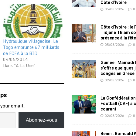
Côte d’Ivoire
05/08/2026
0
Côte d’Ivoire : le
Tidjane Thiam co
présence à la fêt
Hydraulique villageoise: Le
05/08/2026
0
Togo emprunte 67 milliards
de FCFA à la BID
04/05/2014
Guinée : Mamadi
Dans "A La Une"
s’offre quelques 
congés en Grèce
02/08/2026
0
mps
La Confédération
Football (CAF) à 
 your email.
courant
02/08/2026
0
Abonnez-vous
Bénin : Romuald