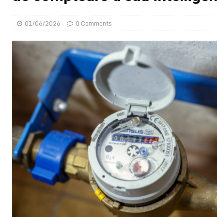
[ 02/08/2026 ]
Distribution des moustiquaires : La z
01/06/2026
0 Comments
[ 02/08/2026 ]
La Confédération Africaine de Footbal
[ 01/08/2026 ]
Quatre candidats à la succession d’In
[ 01/08/2026 ]
Bénin : Romuald Wadagni reçoit le mil
[ 31/07/2026 ]
Niger : le FMI débloque une bouffée d
[ 31/07/2026 ]
Franco Baresi, légendaire défenseur de
[ 31/07/2026 ]
Benjamin Mendy a vendu aux enchères
[ 31/07/2026 ]
Bénin : les membres du Sénat install
[ 31/07/2026 ]
Projet d’investisseurs à la Fifa: l’U
BUSINESS
[ 30/07/2026 ]
Mali : au moins 19 soldats exécutés,
[ 05/08/2026 ]
Hervé Renard devient sélectionneur d