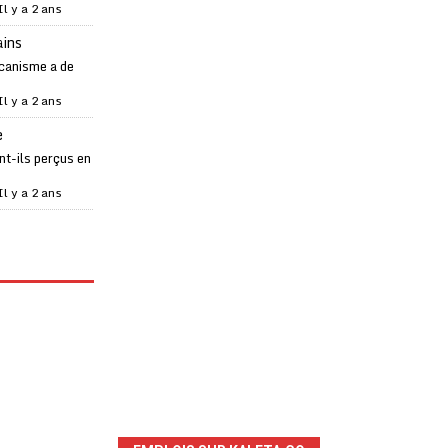
Il y a 2 ans
ains
canisme a de
Il y a 2 ans
e
t-ils perçus en
Il y a 2 ans