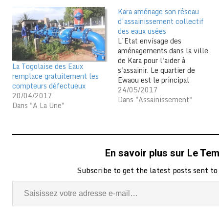
Kara aménage son réseau
d’assainissement collectif
des eaux usées
L’Etat envisage des
aménagements dans la ville
de Kara pour l'aider à
La Togolaise des Eaux
s'assainir. Le quartier de
remplace gratuitement les
Ewaou est le principal
compteurs défectueux
bénéficiaire de l'initiative. La
24/05/2017
20/04/2017
mairie de Kara a reçu des
Dans "Assainissement"
Dans "A La Une"
matériaux de raccordement
des concessions offerts par
le ministère de l’Agriculture,
de l’Elevage et de
l’Hydraulique pour
En savoir plus sur Le Te
l’assainissement de la…
Subscribe to get the latest posts sent to