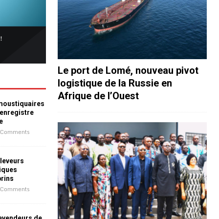
Le port de Lomé, nouveau pivot
logistique de la Russie en
Afrique de l’Ouest
 moustiquaires
 enregistre
e
 Comments
leveurs
iques
prins
 Comments
revendeurs de