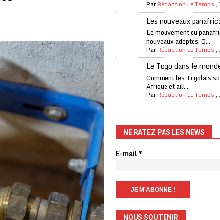
Par
Rédaction Le Temps
,
one Oti-Sud enregistre 99% de couverture
A LA UNE
Les nouveaux panafric
l (CAF) à contre-courant
COOPÉRATION
Le mouvement du panafri
nouveaux adeptes. Q...
fantino à la tête de la FIFA
A LA UNE
Par
Rédaction Le Temps
,
liardaire Aliko Dangote
A LA UNE
Le Togo dans le mond
’oxygène financière
ECONOMIE
Comment les Togolais son
Afrique et aill...
 l’Italie et de l’AC Milan, est mort à 66 ans
A LA UNE
Par
Rédaction Le Temps
,
 son trophée de la Coupe du monde
MONDE
és
A LA UNE
NE RATEZ PAS LES NEWS
EFA menace à «l’unanimité» d’un boycott des Coupes du monde
E-mail
*
 Amnesty International exige une enquête
A LA UNE
es Eléphants de Côte d’Ivoire
A LA UNE
NOUS SOUTENIR