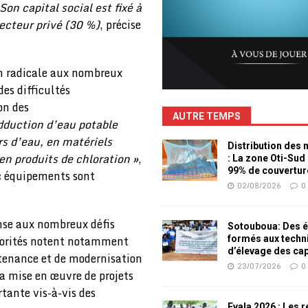
on capital social est fixé à
secteur privé (30 %)
, précise
n radicale aux nombreux
des difficultés
on des
AUTRE TEMPS
dduction d’eau potable
s d’eau, en matériels
Distribution des
n produits de chloration »
,
: La zone Oti-Sud
99% de couvertur
 « équipements sont
02/08/2026
0
se aux nombreux défis
Sotouboua: Des é
utorités notent notamment
formés aux techn
d’élevage des ca
tenance et de modernisation
23/07/2026
0
la mise en œuvre de projets
tante vis-à-vis des
Evala 2026 : Les 