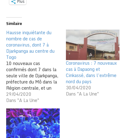
Plus
Similaire
Hausse inquiétante du
nombre de cas de
coronavirus, dont 7 à
Djarkpanga au centre du
Togo
Coronavirus : 7 nouveaux
10 nouveaux cas
cas à Dapaong et
confirmés dont 7 dans la
Cinkassé, dans l’extrême
seule ville de Djarkpanga,
nord du pays
préfecture du Mô dans la
30/04/2020
Région centrale, et un
Dans "A La Une"
7ème décès, telles sont
29/04/2020
les informations
Dans "A La Une"
inquiétantes sur le front
du covid-19. Les
nouvelles ne sont pas du
tout bonnes . Depuis la
découverte du premier
cas le 6…