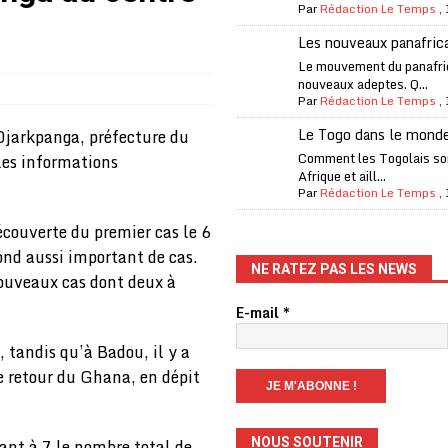
Par
Rédaction Le Temps
,
one Oti-Sud enregistre 99% de couverture
A LA UNE
Les nouveaux panafric
l (CAF) à contre-courant
COOPÉRATION
Le mouvement du panafri
nouveaux adeptes. Q...
fantino à la tête de la FIFA
A LA UNE
Par
Rédaction Le Temps
,
liardaire Aliko Dangote
A LA UNE
Le Togo dans le mond
 Djarkpanga, préfecture du
’oxygène financière
ECONOMIE
Comment les Togolais son
 les informations
Afrique et aill...
 l’Italie et de l’AC Milan, est mort à 66 ans
A LA UNE
Par
Rédaction Le Temps
,
 son trophée de la Coupe du monde
MONDE
écouverte du premier cas le 6
bond aussi important de cas.
és
A LA UNE
NE RATEZ PAS LES NEWS
nouveaux cas dont deux à
EFA menace à «l’unanimité» d’un boycott des Coupes du monde
E-mail
*
, tandis qu’à Badou, il y a
 Amnesty International exige une enquête
A LA UNE
e retour du Ghana, en dépit
es Eléphants de Côte d’Ivoire
A LA UNE
NOUS SOUTENIR
tant à 7 le nombre total de