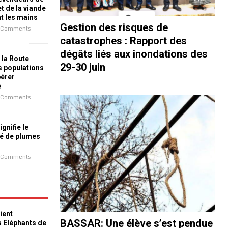
t de la viande
nt les mains
Gestion des risques de
 Comments
catastrophes : Rapport des
dégâts liés aux inondations des
 la Route
29-30 juin
es populations
bérer
e
 Comments
ignifie le
é de plumes
 Comments
ient
BASSAR: Une élève s’est pendue
s Eléphants de