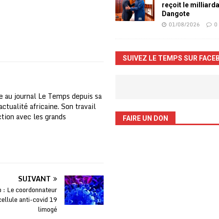
reçoit le milliard
Dangote
01/08/2026
0
SUIVEZ LE TEMPS SUR FACE
e au journal Le Temps depuis sa
ctualité africaine. Son travail
nction avec les grands
FAIRE UN DON
SUIVANT
 : Le coordonnateur
cellule anti-covid 19
limogé