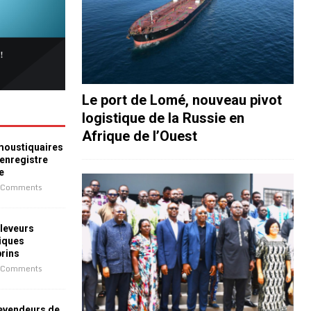
Le port de Lomé, nouveau pivot
logistique de la Russie en
Afrique de l’Ouest
 moustiquaires
 enregistre
e
 Comments
leveurs
iques
prins
 Comments
revendeurs de