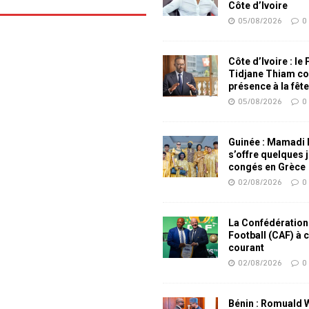
Côte d’Ivoire
05/08/2026
0
Côte d’Ivoire : le
Tidjane Thiam co
présence à la fêt
05/08/2026
0
Guinée : Mamadi
s’offre quelques 
congés en Grèce
02/08/2026
0
La Confédération
Football (CAF) à 
courant
02/08/2026
0
Bénin : Romuald