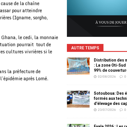
 cause de la chaîne
assar pour atteindre
rières (Igname, sorgho,
 Ghana, le cedi, la monnaie
ituation pourrait tout de
AUTRE TEMPS
s cultures vivrières si le
Distribution des
: La zone Oti-Sud
ans la préfecture de
99% de couvertur
02/08/2026
0
e l’épidémie après Lomé.
Sotouboua: Des é
formés aux techn
d’élevage des ca
23/07/2026
0
Evala 2026 : Les 