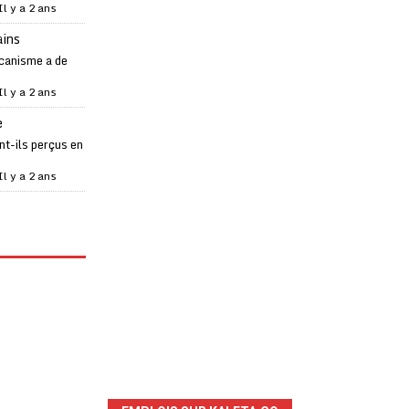
Il y a 2 ans
ains
canisme a de
Il y a 2 ans
e
t-ils perçus en
Il y a 2 ans