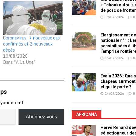
« Tchoukoutou » e
de porc se frotte
19/07/2026
0
Elargissement de
Coronavirus: 7 nouveaux cas
nationale n°1 : L
confirmés et 2 nouveaux
sensibilisées à li
décès
l’emprise routièr
10/08/2020
15/07/2026
0
Dans "A La Une"
Evala 2026 : Que s
chapeau surmont
et qui le porte ?
mps
14/07/2026
0
 your email.
AFRICANA
Abonnez-vous
Hervé Renard dev
sélectionneur de