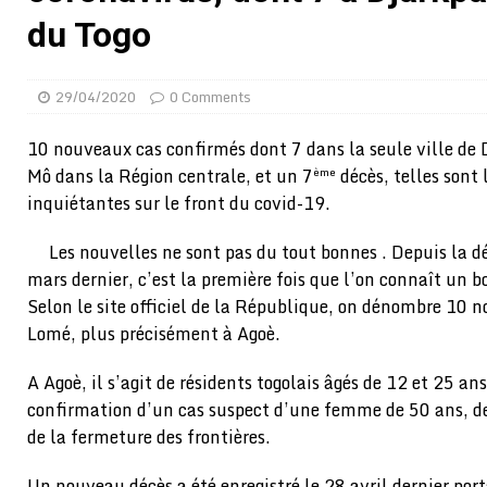
[ 02/08/2026 ]
Distribution des moustiquaires : La z
du Togo
[ 02/08/2026 ]
La Confédération Africaine de Footbal
[ 01/08/2026 ]
Quatre candidats à la succession d’In
29/04/2020
0 Comments
[ 01/08/2026 ]
Bénin : Romuald Wadagni reçoit le mil
10 nouveaux cas confirmés dont 7 dans la seule ville de
[ 31/07/2026 ]
Niger : le FMI débloque une bouffée d
Mô dans la Région centrale, et un 7
décès, telles sont
ème
inquiétantes sur le front du covid-19.
[ 31/07/2026 ]
Franco Baresi, légendaire défenseur de
[ 31/07/2026 ]
Benjamin Mendy a vendu aux enchères
Les nouvelles ne sont pas du tout bonnes . Depuis la d
mars dernier, c’est la première fois que l’on connaît un 
[ 31/07/2026 ]
Bénin : les membres du Sénat install
Selon le site officiel de la République, on dénombre 10 
[ 31/07/2026 ]
Projet d’investisseurs à la Fifa: l’U
Lomé, plus précisément à Agoè.
BUSINESS
A Agoè, il s’agit de résidents togolais âgés de 12 et 25 ans
[ 30/07/2026 ]
Mali : au moins 19 soldats exécutés,
confirmation d’un cas suspect d’une femme de 50 ans, d
[ 05/08/2026 ]
Hervé Renard devient sélectionneur d
de la fermeture des frontières.
Un nouveau décès a été enregistré le 28 avril dernier por