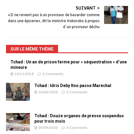
SUIVANT
«Il ne revient pas à un proviseur de bavarder comme
dans une épicerie», dit le ministre Kokoroko à propos
d’un proviseur déchu
SUR LE MÊME THÈME
Tchad : Un an de prison ferme pour « séquestration » d’une
mineure
10/11/2018
0 Comments
Tchad : Idris Deby Itno passe Maréchal
26/06/2020
0 Comments
Tchad : Douze organes de presse suspendus
pour trois mois
09/09/2020
0 Comments