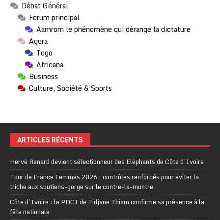
Débat Général
Forum principal
Aamrom le phénomène qui dérange la dictature
Agora
Togo
Africana
Business
Culture, Société & Sports
ARTICLES RÉCENTS
Hervé Renard devient sélectionneur des Eléphants de Côte d’Ivoire
Tour de France Femmes 2026 : contrôles renforcés pour éviter la
triche aux soutiens-gorge sur le contre-la-montre
Côte d’Ivoire : le PDCI de Tidjane Thiam confirme sa présence à la
fête nationale