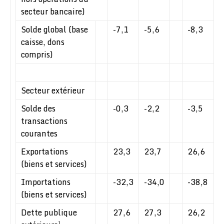
secteur bancaire)
Solde global (base
-7,1
-5,6
-8,3
-
caisse, dons
compris)
Secteur extérieur
Solde des
-0,3
-2,2
-3,5
-
transactions
courantes
Exportations
23,3
23,7
26,6
2
(biens et services)
Importations
-32,3
-34,0
-38,8
-
(biens et services)
Dette publique
27,6
27,3
26,2
2
1