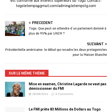
est conforme aux intérêts supérieurs du Togo. Contact:
togoletemps@gmail.com
/
admin@letempstg.com
PRÉCÉDENT
Togo: Que peut-on attendre d’un parlement dominé à
plus de 95% par UNIR ?
SUIVANT
Présidentielle américaine: le débat qui recadre les deux protagonistes
pour la Maison Blanche
SUR LE MÊME THÈME
Mise en examen, Christine Lagarde ne veut pas
démissionner du FMI
28/08/2014
0 Comments
Le FMI prête 83 Millions de Dollars au Togo