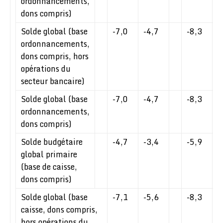
ordonnancements,
dons compris)
Solde global (base
-7,0
-4,7
-8,3
-
ordonnancements,
dons compris, hors
opérations du
secteur bancaire)
Solde global (base
-7,0
-4,7
-8,3
-
ordonnancements,
dons compris)
Solde budgétaire
-4,7
-3,4
-5,9
-
global primaire
(base de caisse,
dons compris)
Solde global (base
-7,1
-5,6
-8,3
-
caisse, dons compris,
hors opérations du