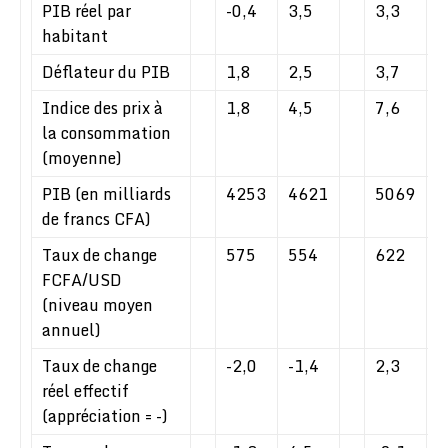
PIB réel par
-0,4
3,5
3,3
3
habitant
Déflateur du PIB
1,8
2,5
3,7
2
Indice des prix à
1,8
4,5
7,6
5
la consommation
(moyenne)
PIB (en milliards
4253
4621
5069
5
de francs CFA)
Taux de change
575
554
622
6
FCFA/USD
(niveau moyen
annuel)
Taux de change
-2,0
-1,4
2,3
-
réel effectif
(appréciation = -)