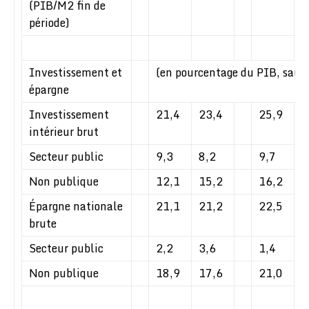
(PIB/M2 fin de
période)
Investissement et
(en pourcentage du PIB, sauf 
épargne
Investissement
21,4
23,4
25,9
2
intérieur brut
Secteur public
9,3
8,2
9,7
1
Non publique
12,1
15,2
16,2
1
Épargne nationale
21,1
21,2
22,5
2
brute
Secteur public
2,2
3,6
1,4
4
Non publique
18,9
17,6
21,0
2