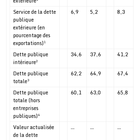
extérieure
Service de la dette
6,9
5,2
8,3
8
publique
extérieure (en
pourcentage des
exportations)
1
Dette publique
34,6
37,6
41,2
4
intérieure
2
Dette publique
62,2
64,9
67,4
6
totale
3
Dette publique
60,1
63,0
65,8
6
totale (hors
entreprises
publiques)
4
Valeur actualisée
…
…
…
6
de la dette