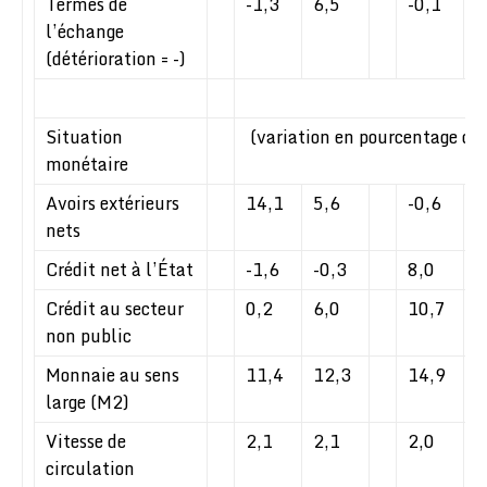
Termes de
-1,3
6,5
-0,1
4
l’échange
(détérioration = -)
Situation
(variation en pourcentage de 
monétaire
Avoirs extérieurs
14,1
5,6
-0,6
6
nets
Crédit net à l’État
-1,6
-0,3
8,0
0
Crédit au secteur
0,2
6,0
10,7
1
non public
Monnaie au sens
11,4
12,3
14,9
8
large (M2)
Vitesse de
2,1
2,1
2,0
2
circulation