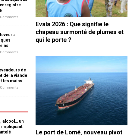
 enregistre
e
 Comments
Evala 2026 : Que signifie le
chapeau surmonté de plumes et
leveurs
qui le porte ?
iques
prins
 Comments
revendeurs de
t de la viande
nt les mains
 Comments
n, alcool… un
n impliquant
Le port de Lomé, nouveau pivot
antelé