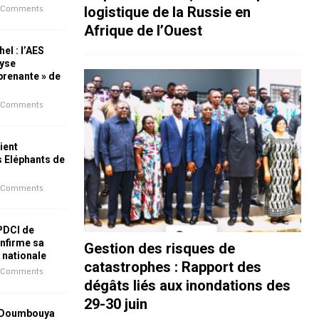
 Comments
logistique de la Russie en
Afrique de l’Ouest
el : l’AES
lyse
rprenante » de
 Comments
ient
s Eléphants de
 Comments
 PDCI de
nfirme sa
Gestion des risques de
e nationale
catastrophes : Rapport des
 Comments
dégâts liés aux inondations des
29-30 juin
 Doumbouya