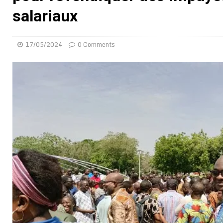
[ 05/08/2026 ]
Hervé Renard devient sélectionneur d
salariaux
[ 05/08/2026 ]
Tour de France Femmes 2026 : contrôles
montre
GENRE
17/05/2024
0 Comments
[ 05/08/2026 ]
Côte d’Ivoire : le PDCI de Tidjane Th
[ 02/08/2026 ]
Guinée : Mamadi Doumbouya s’offre q
[ 02/08/2026 ]
Une factrice arrêtée après avoir volé u
GENRE
[ 02/08/2026 ]
Distribution des moustiquaires : La z
[ 02/08/2026 ]
La Confédération Africaine de Footbal
[ 01/08/2026 ]
Quatre candidats à la succession d’In
[ 01/08/2026 ]
Bénin : Romuald Wadagni reçoit le mil
[ 09/08/2026 ]
Le ballon de la « main de Dieu » de Di