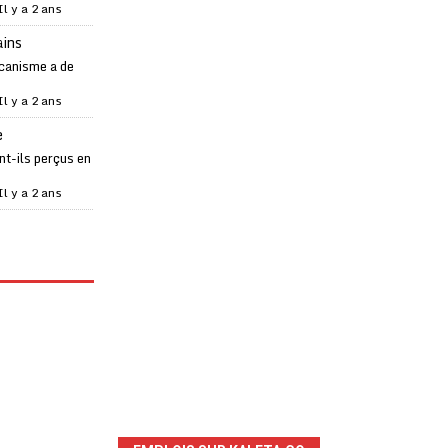
Il y a 2 ans
ains
canisme a de
Il y a 2 ans
e
t-ils perçus en
Il y a 2 ans