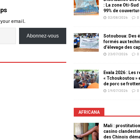
: La zone Oti-Sud
mps
99% de couvertur
02/08/2026
0
 your email.
Abonnez-vous
Sotouboua: Des é
formés aux techn
d’élevage des ca
23/07/2026
0
Evala 2026 : Les 
« Tchoukoutou » e
de porc se frotte
19/07/2026
0
AFRICANA
Mali : prostitutio
casino clandesti
des Chinois dém