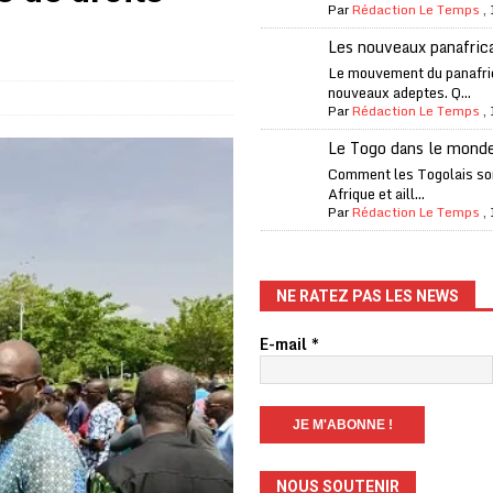
Par
Rédaction Le Temps
,
es Eléphants de Côte d’Ivoire
A LA UNE
Les nouveaux panafric
 renforcés pour éviter la triche aux soutiens-gorge sur le contre-la-
Le mouvement du panafri
nouveaux adeptes. Q...
Par
Rédaction Le Temps
,
iam confirme sa présence à la fête nationale
A LA UNE
Le Togo dans le mond
uelques jours de congés en Grèce
A LA UNE
Comment les Togolais son
Afrique et aill...
n billet de loterie gagnant que son propriétaire avait envoyé à un proche
Par
Rédaction Le Temps
,
one Oti-Sud enregistre 99% de couverture
A LA UNE
NE RATEZ PAS LES NEWS
l (CAF) à contre-courant
COOPÉRATION
E-mail
*
fantino à la tête de la FIFA
A LA UNE
liardaire Aliko Dangote
A LA UNE
ego Maradona aux enchères, plus de 10 millions de dollars
A LA UNE
NOUS SOUTENIR