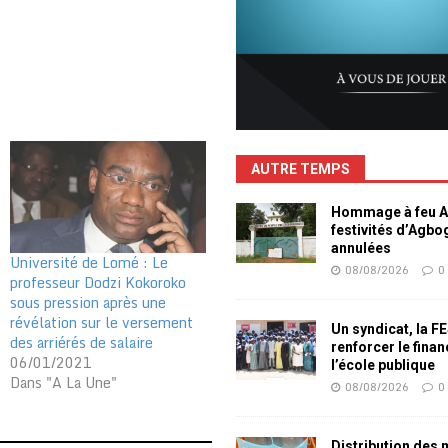
AUTRE TEMPS
Hommage à feu Ag
festivités d’Agb
annulées
Université de Lomé : Le
08/08/2026
0
professeur Dodzi Kokoroko
sous pression après une
révélation sur le versement
Un syndicat, la F
des arriérés de salaire
renforcer le fina
06/01/2021
l’école publique
Dans "A La Une"
08/08/2026
0
Distribution des