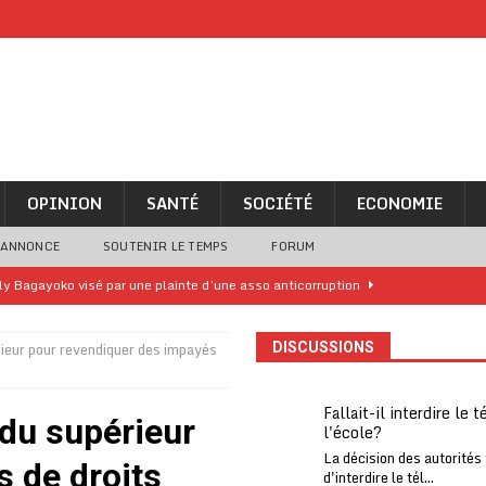
OPINION
SANTÉ
SOCIÉTÉ
ECONOMIE
 ANNONCE
SOUTENIR LE TEMPS
FORUM
lly Bagayoko visé par une plainte d’une asso anticorruption
rieur pour revendiquer des impayés
DISCUSSIONS
o clandestin impliquant des Chinois démantelé
A LA UNE
ne analyse « simpliste et surprenante » de Bola Tinubu
A LA UNE
Fallait-il interdire le 
 du supérieur
l'école?
ivités d’Agbogboza 2026 annulées
A LA UNE
La décision des autorités
 de droits
rcer le financement de l’école publique
A LA UNE
d'interdire le tél...