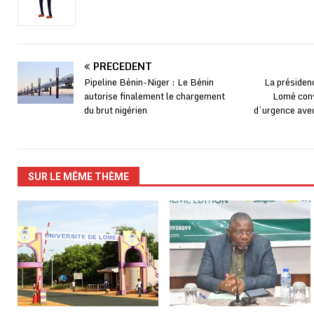
PRÉCÉDENT
Pipeline Bénin-Niger : Le Bénin
La présidenc
autorise finalement le chargement
Lomé conv
du brut nigérien
d’urgence ave
SUR LE MÊME THÈME