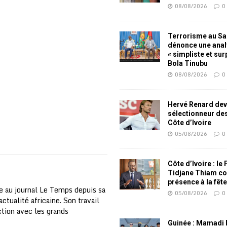
08/08/2026
0
Terrorisme au Sah
dénonce une ana
« simpliste et su
Bola Tinubu
08/08/2026
0
Hervé Renard dev
sélectionneur de
Côte d’Ivoire
05/08/2026
0
Côte d’Ivoire : le
Tidjane Thiam co
présence à la fêt
e au journal Le Temps depuis sa
05/08/2026
0
ctualité africaine. Son travail
nction avec les grands
Guinée : Mamadi