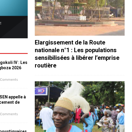
Elargissement de la Route
nationale n°1 : Les populations
sensibilisées à libérer l’emprise
okoli IV : Les
routière
ogboza 2026
 Comments
ESEN appelle à
ncement de
 Comments
 moustiquaires