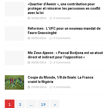
«Quartier d’Avenir », une contribution pour
protéger et réinsérer les personnes en conflit
avec la loi
30/06/2014
0 Comments
Réformes : L’UFC pour un nouveau mandat de
Faure Gnassingbé
30/06/2014
0 Comments
Me Zeus Ajavon : « Pascal Bodjona est un atout
direct et indirect pour l’opposition »
30/06/2014
0 Comments
Coupe du Monde, 1/8 de finale: La France
craint le Nigéria
29/06/2014
0 Comments
1
2
…
19
»