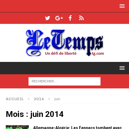
ACCUEIL
2014
juin
Mois :
juin 2014
Allemagne-Algérie: Les Fennecs tombent avec