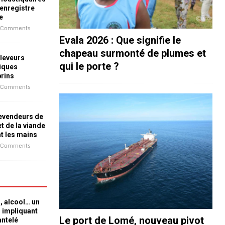
 enregistre
e
 Comments
Evala 2026 : Que signifie le
chapeau surmonté de plumes et
leveurs
qui le porte ?
iques
prins
 Comments
revendeurs de
t de la viande
nt les mains
 Comments
n, alcool… un
n impliquant
Le port de Lomé, nouveau pivot
antelé