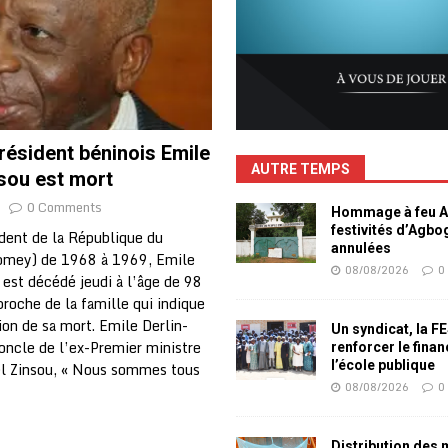
résident béninois Emile
AUTRE TEMPS
sou est mort
0 Comments
Hommage à feu Ag
festivités d’Agb
ident de la République du
annulées
omey) de 1968 à 1969, Emile
08/08/2026
0
 est décédé jeudi à l’âge de 98
proche de la famille qui indique
ion de sa mort. Emile Derlin-
Un syndicat, la F
’oncle de l’ex-Premier ministre
renforcer le fina
l’école publique
el Zinsou, « Nous sommes tous
08/08/2026
0
Distribution des