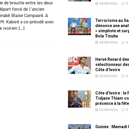
de de brouille entre les deux
08/08/2026
0
départ forcé de l’ancien
kinabé Blaise Compaoré. A
Terrorisme au Sah
M. Kaboré a co-présidé avec
dénonce une ana
 ivoirien
[…]
« simpliste et su
Bola Tinubu
08/08/2026
0
Hervé Renard dev
sélectionneur de
Côte d’Ivoire
05/08/2026
0
Côte d’Ivoire : le
Tidjane Thiam co
présence à la fêt
05/08/2026
0
Guinée : Mamadi