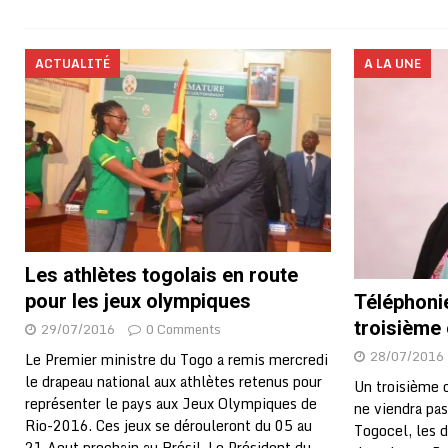
ACTUALITÉ
A LA UNE
Les athlètes togolais en route
pour les jeux olympiques
Téléphonie
troisième
29/07/2016
0 Comments
28/07/2016
Le Premier ministre du Togo a remis mercredi
le drapeau national aux athlètes retenus pour
Un troisième 
représenter le pays aux Jeux Olympiques de
ne viendra pa
Rio-2016. Ces jeux se dérouleront du 05 au
Togocel, les d
21 Aout prochain au Brésil. Le Président du