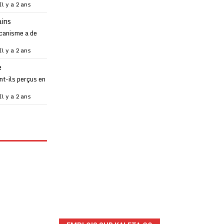
Il y a 2 ans
ains
canisme a de
Il y a 2 ans
e
t-ils perçus en
Il y a 2 ans