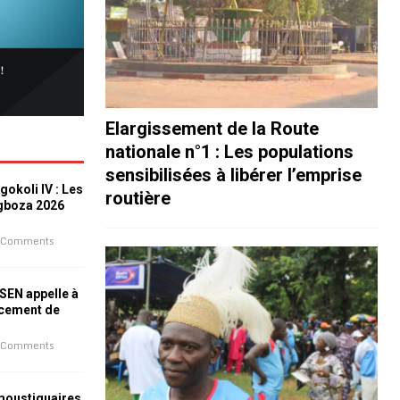
Elargissement de la Route
nationale n°1 : Les populations
sensibilisées à libérer l’emprise
okoli IV : Les
routière
ogboza 2026
 Comments
ESEN appelle à
ncement de
 Comments
 moustiquaires