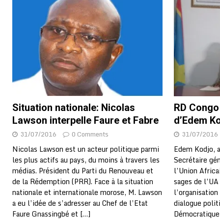
[ 05/08/2026 ]
Hervé Renard devient sélectionneur d
[ 05/08/2026 ]
Tour de France Femmes 2026 : contrôles
montre
GENRE
[ 05/08/2026 ]
Côte d’Ivoire : le PDCI de Tidjane Th
[ 02/08/2026 ]
Guinée : Mamadi Doumbouya s’offre q
[ 02/08/2026 ]
Une factrice arrêtée après avoir volé u
Situation nationale: Nicolas
RD Congo 
GENRE
Lawson interpelle Faure et Fabre
d’Edem K
[ 02/08/2026 ]
Distribution des moustiquaires : La z
31/07/2016
0 Comments
31/07/2016
[ 02/08/2026 ]
La Confédération Africaine de Footbal
Nicolas Lawson est un acteur politique parmi
Edem Kodjo, a
les plus actifs au pays, du moins à travers les
Secrétaire gé
[ 01/08/2026 ]
Quatre candidats à la succession d’In
médias. Président du Parti du Renouveau et
l’Union Afric
[ 01/08/2026 ]
Bénin : Romuald Wadagni reçoit le mil
de la Rédemption (PRR). Face à la situation
sages de l’UA
nationale et internationale morose, M. Lawson
l’organisation 
[ 09/08/2026 ]
Le ballon de la « main de Dieu » de Di
a eu l’idée de s’adresser au Chef de l’Etat
dialogue poli
Faure Gnassingbé et
[…]
Démocratique 