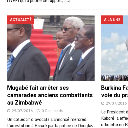
(WEF) qui a publié ce rapport,
[…]
ACTUALITÉ
A LA UNE
Mugabé fait arrêter ses
Burkina Fa
camarades anciens combattants
voie du p
au Zimbabwé
29/07/2016
29/07/2016
0 Comments
Le Président 
Kaboré a effec
Un collectif d’avocats a annoncé mercredi
officielle en 
l’arrestation à Hararé par la police de Douglas