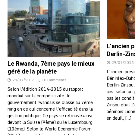
L’ancien p
Derlin-Zin
29/07/2016
Le Rwanda, 7ème pays le mieux
géré de la planète
L’ancien prés
Bénin(ex-Dah
29/07/2016
0 Comments
Derlin-Zinsou,
Selon l’édition 2014-2015 du rapport
ans, selon un 
mondial sur la compétitivité, le
pas les condit
gouvernement rwandais se classe au 7ème
Zinsou était l
rang en ce qui concerne l’efficacité dans la
béninois Lion
gestion publique. Ce pays se retrouve ainsi
en deuil,
[…]
devant la Suisse (9ème) ou le Luxembourg
(10ème). Selon le World Economic Forum