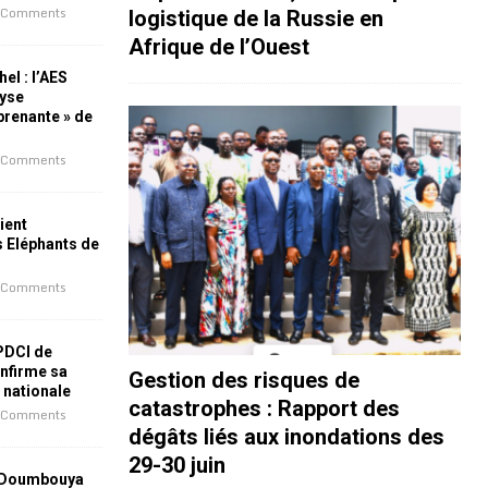
 Comments
logistique de la Russie en
Afrique de l’Ouest
el : l’AES
lyse
rprenante » de
 Comments
ient
s Eléphants de
 Comments
 PDCI de
nfirme sa
Gestion des risques de
e nationale
catastrophes : Rapport des
 Comments
dégâts liés aux inondations des
29-30 juin
 Doumbouya