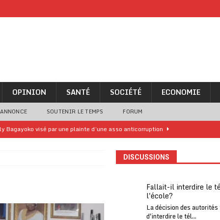
OPINION
SANTÉ
SOCIÉTÉ
ECONOMIE
 ANNONCE
SOUTENIR LE TEMPS
FORUM
lly Bagayoko visé par une plainte d’une asso anticorruption
DISCUSSIONS
o clandestin impliquant des Chinois démantelé
A LA UNE
ne analyse « simpliste et surprenante » de Bola Tinubu
A LA UNE
Fallait-il interdire le 
l'école?
ivités d’Agbogboza 2026 annulées
A LA UNE
La décision des autorités
rcer le financement de l’école publique
A LA UNE
d'interdire le tél...