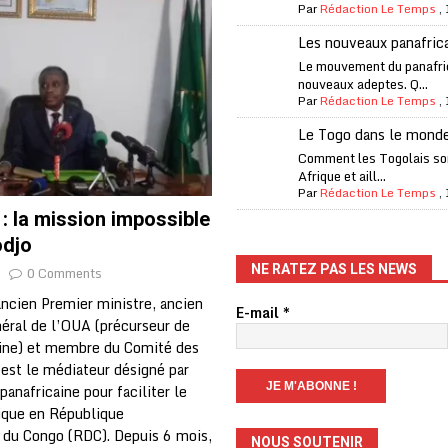
Par
Rédaction Le Temps
,
es Eléphants de Côte d’Ivoire
A LA UNE
Les nouveaux panafric
 renforcés pour éviter la triche aux soutiens-gorge sur le contre-la-
Le mouvement du panafri
nouveaux adeptes. Q...
Par
Rédaction Le Temps
,
iam confirme sa présence à la fête nationale
A LA UNE
Le Togo dans le mond
uelques jours de congés en Grèce
A LA UNE
Comment les Togolais son
Afrique et aill...
n billet de loterie gagnant que son propriétaire avait envoyé à un proche
Par
Rédaction Le Temps
,
: la mission impossible
odjo
one Oti-Sud enregistre 99% de couverture
A LA UNE
NE RATEZ PAS LES NEWS
0 Comments
l (CAF) à contre-courant
COOPÉRATION
ncien Premier ministre, ancien
E-mail
*
néral de l’OUA (précurseur de
fantino à la tête de la FIFA
A LA UNE
aine) et membre du Comité des
liardaire Aliko Dangote
A LA UNE
 est le médiateur désigné par
panafricaine pour faciliter le
ego Maradona aux enchères, plus de 10 millions de dollars
A LA UNE
tique en République
du Congo (RDC). Depuis 6 mois,
NOUS SOUTENIR