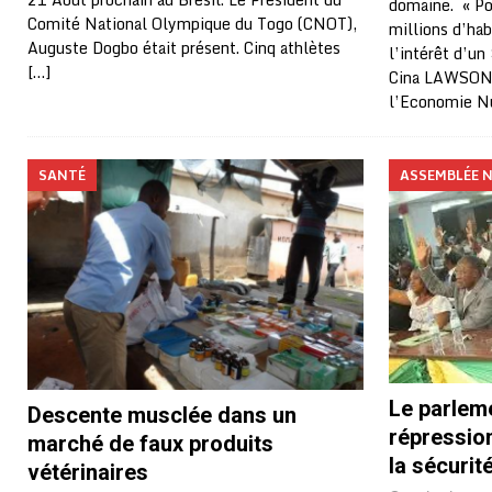
domaine. « Po
Comité National Olympique du Togo (CNOT),
millions d’habi
Auguste Dogbo était présent. Cinq athlètes
l’intérêt d’un
[…]
Cina LAWSON, 
l’Economie N
SANTÉ
ASSEMBLÉE 
Le parleme
Descente musclée dans un
répression 
marché de faux produits
la sécurit
vétérinaires