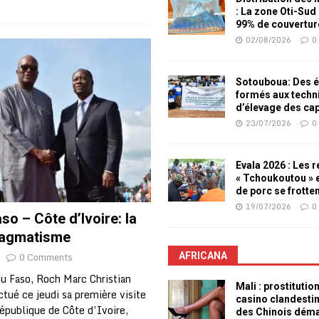
: La zone Oti-Sud
99% de couvertur
02/08/2026
0
Sotouboua: Des é
formés aux techn
d’élevage des ca
23/07/2026
0
Evala 2026 : Les 
« Tchoukoutou » e
de porc se frotte
19/07/2026
0
so – Côte d’Ivoire: la
ragmatisme
0 Comments
AFRICANA
du Faso, Roch Marc Christian
Mali : prostitutio
tué ce jeudi sa première visite
casino clandesti
République de Côte d’Ivoire,
des Chinois dém