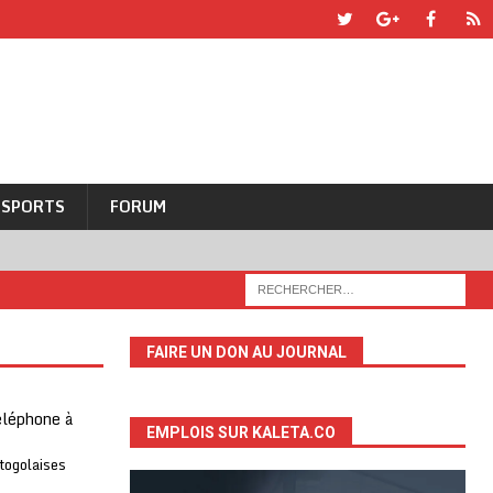
SPORTS
FORUM
FAIRE UN DON AU JOURNAL
téléphone à
EMPLOIS SUR KALETA.CO
 togolaises