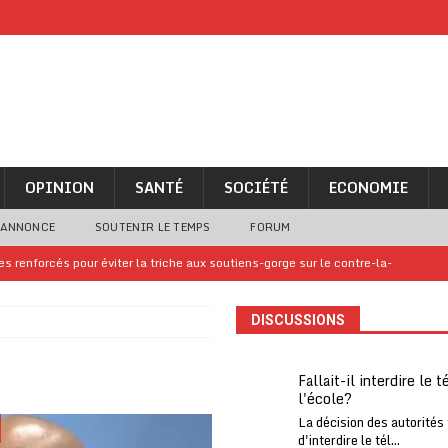
OPINION
SANTÉ
SOCIÉTÉ
ECONOMIE
 ANNONCE
SOUTENIR LE TEMPS
FORUM
 renforcés pour éviter la triche aux soutiens-gorge sur le contre-la-
DISCUSSIONS
iam confirme sa présence à la fête nationale
A LA UNE
uelques jours de congés en Grèce
A LA UNE
Fallait-il interdire le 
l'école?
n billet de loterie gagnant que son propriétaire avait envoyé à un proche
La décision des autorités
d'interdire le tél...