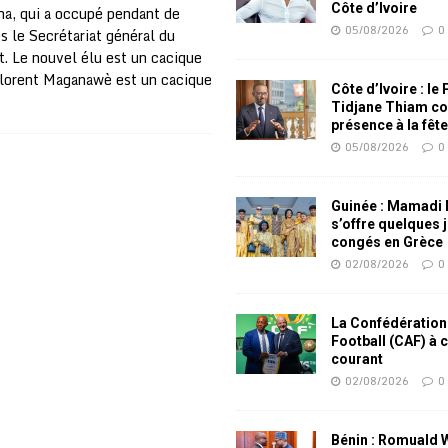
Côte d’Ivoire
na, qui a occupé pendant de
05/08/2026
0
 le Secrétariat général du
 Le nouvel élu est un cacique
lorent Maganawè est un cacique
Côte d’Ivoire : le
Tidjane Thiam co
présence à la fêt
05/08/2026
0
Guinée : Mamadi
s’offre quelques 
congés en Grèce
02/08/2026
0
La Confédération
Football (CAF) à 
courant
02/08/2026
0
Bénin : Romuald