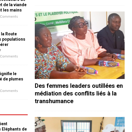
t de la viande
nt les mains
 Comments
 la Route
es populations
bérer
e
 Comments
ignifie le
é de plumes
Des femmes leaders outillées en
 Comments
médiation des conflits liés à la
transhumance
ient
s Eléphants de