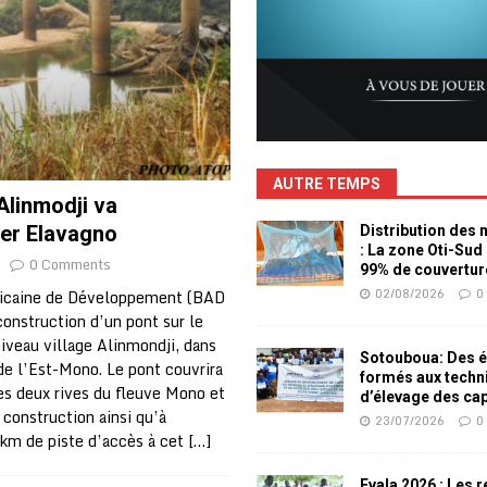
AUTRE TEMPS
Alinmodji va
er Elavagno
Distribution des
: La zone Oti-Sud
0 Comments
99% de couvertur
02/08/2026
0
ricaine de Développement (BAD
 construction d’un pont sur le
iveau village Alinmondji, dans
Sotouboua: Des é
de l’Est-Mono. Le pont couvrira
formés aux techn
s deux rives du fleuve Mono et
d’élevage des ca
 construction ainsi qu’à
23/07/2026
0
 km de piste d’accès à cet
[…]
Evala 2026 : Les 