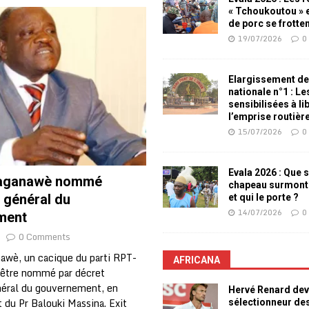
« Tchoukoutou » e
de porc se frotte
19/07/2026
0
Elargissement de
nationale n°1 : L
sensibilisées à li
l’emprise routièr
15/07/2026
0
Evala 2026 : Que s
Maganawè nommé
chapeau surmont
 général du
et qui le porte ?
14/07/2026
0
ment
0 Comments
awè, un cacique du parti RPT-
AFRICANA
être nommé par décret
néral du gouvernement, en
Hervé Renard dev
du Pr Balouki Massina. Exit
sélectionneur de