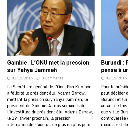
[ 02/08/2026 ]
Distribution des moustiquaires : La z
[ 02/08/2026 ]
La Confédération Africaine de Footbal
[ 01/08/2026 ]
Quatre candidats à la succession d’In
[ 01/08/2026 ]
Bénin : Romuald Wadagni reçoit le mil
[ 31/07/2026 ]
Niger : le FMI débloque une bouffée d
[ 31/07/2026 ]
Franco Baresi, légendaire défenseur de
Gambie : L’ONU met la pression
Burundi : 
[ 31/07/2026 ]
Benjamin Mendy a vendu aux enchères
sur Yahya Jammeh
pense à u
[ 31/07/2026 ]
Bénin : les membres du Sénat install
31/12/2016
0 Comments
31/12/2016
[ 31/07/2026 ]
Projet d’investisseurs à la Fifa: l’U
Le Secrétaire général de l’Onu, Ban Ki-moon,
Pour le présid
a félicité le président élu, Adama Barrow,
peut décider d
BUSINESS
mettant la pression sur, Yahya Jammeh, le
Burundi et lui
[ 30/07/2026 ]
Mali : au moins 19 soldats exécutés,
président de Gambie. A trois semaines de
autant de fois
l’investiture du président élu, Adama Barrow,
que vit le Bur
[ 05/08/2026 ]
Hervé Renard devient sélectionneur d
le 19 janvier prochain, la pression
controversée 
internationale s’accroit de plus en plus pour
mandat est de 