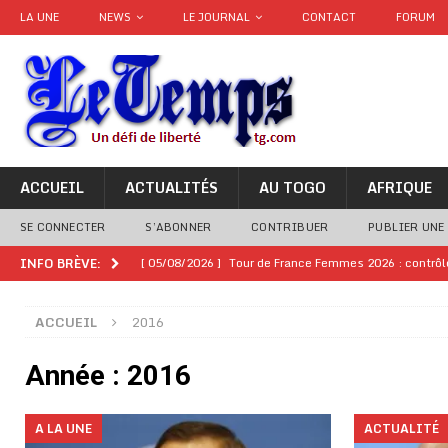
LA UNE
NEWS
LE JOURNAL
CONTACT
FORUM
ACCUEIL
ACTUALITÉS
AU TOGO
AFRIQUE
SE CONNECTER
S’ABONNER
CONTRIBUER
PUBLIER UNE
[ 05/08/2026 ]
Tour de France Femmes 2026 : contrôles
INFO BRÈVE:
montre
GENRE
ACCUEIL
2016
[ 05/08/2026 ]
Côte d’Ivoire : le PDCI de Tidjane Th
[ 02/08/2026 ]
Guinée : Mamadi Doumbouya s’offre q
Année :
2016
[ 02/08/2026 ]
Une factrice arrêtée après avoir volé u
A LA UNE
ACTUALITÉ
GENRE