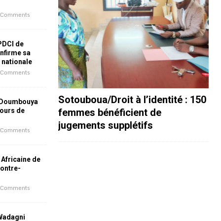
 Comments
 PDCI de
nfirme sa
e nationale
 Comments
Sotouboua/Droit à l’identité : 150
 Doumbouya
femmes bénéficient de
jours de
jugements supplétifs
 Comments
 Africaine de
contre-
 Comments
 Wadagni