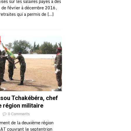
sés sur les salaires payés à des
s de février à décembre 2016,
 retraites qui a permis de
[…]
ssou Tchakébéra, chef
 région militaire
0 Comments
ent de la deuxième région
FAT couvrant le septentrion