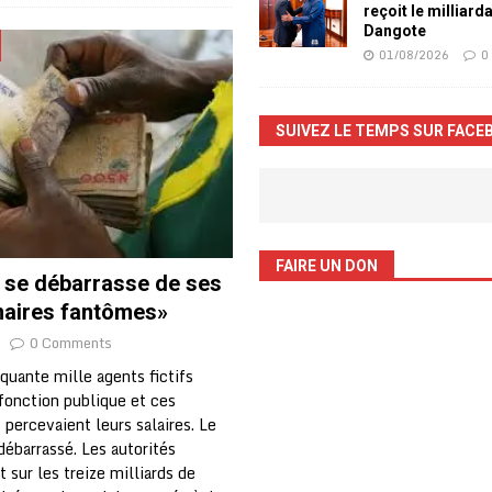
reçoit le milliard
Dangote
01/08/2026
0
SUIVEZ LE TEMPS SUR FACE
FAIRE UN DON
a se débarrasse de ses
naires fantômes»
0 Comments
quante mille agents fictifs
 fonction publique et ces
 percevaient leurs salaires. Le
débarrassé. Les autorités
sur les treize milliards de