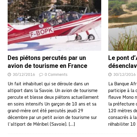
Des piétons percutés par un
Le pont d’
avion de tourisme en France
désenclav
30/12/2016
0 Comments
30/12/2016
Un fait inhabituel qui se déroule dans un
La Banque Af
altiport dans la Savoie. Un avion de tourisme
participe à la
percute et blesse deux piétons actuellement
fleuve Mono n
en soins intensifs Un garçon de 10 ans et sa
la préfecture 
grand-mère ont été percutés jeudi 29
120 mètres de
décembre par un petit avion de tourisme sur
consacrés à la
l’altiport de Méribel (Savoie).
[…]
réhabiliter 10