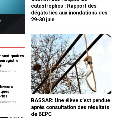
catastrophes : Rapport des
dégâts liés aux inondations des
29-30 juin
 moustiquaires
 enregistre
e
 Comments
leveurs
iques
prins
BASSAR: Une élève s’est pendue
 Comments
après consultation des résultats
de BEPC
revendeurs de