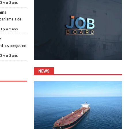
Il y a 2 ans
ains
canisme a de
Il y a 2 ans
e
t-ils perçus en
Il y a 2 ans
NEWS