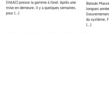
(HAAC) presse la gomme à fond: Après une
Balouki Massi
mise en demeure, il y a quelques semaines,
longues années
pour
[…]
Gouvernement.
du système, F
[…]