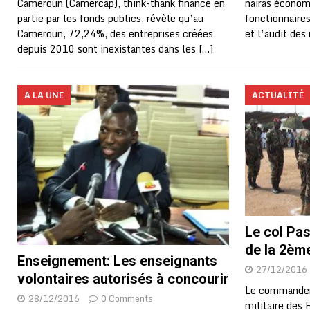
nairas économi
Cameroun (Camercap), think-thank financé en
fonctionnaire
partie par les fonds publics, révèle qu’au
et l’audit des
Cameroun, 72,24%, des entreprises créées
depuis 2010 sont inexistantes dans les
[…]
A LA UNE
ACTUALITÉ
Le col Pa
de la 2ème
Enseignement: Les enseignants
27/12/2016
volontaires autorisés à concourir
Le commandem
28/12/2016
0 Comments
militaire des 