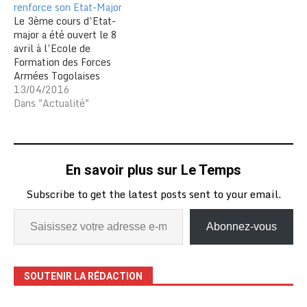
renforce son Etat-Major
Le 3ème cours d’Etat-
major a été ouvert le 8
avril à l’Ecole de
Formation des Forces
Armées Togolaises
(EFOFAT) de Pya au cours
13/04/2016
d’une cérémonie présidée
Dans "Actualité"
par le Col. Sogoyou
Kpatcha, commandant de
la 2ème région militaire
Une vingtaine d’officiers
En savoir plus sur Le Temps
stagiaires prennent part à
cette formation étalée
Subscribe to get the latest posts sent to your email.
sur 6…
Abonnez-vous
SOUTENIR LA RÉDACTION