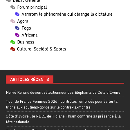
Débat Général
Forum principal
Aamrom le phénomène qui dérange la dictature
Agora
Togo
Africana
Business
Culture, Société & Sports
ARTICLES RÉCENTS
Hervé Renard devient sélectionneur des Eléphants de Côte d’Ivoire
Tour de France Femmes 2026 : contrôles renforcés pour éviter la
triche aux soutiens-gorge sur le contre-la-montre
Côte d’Ivoire : le PDCI de Tidjane Thiam confirme sa présence à la
fête nationale