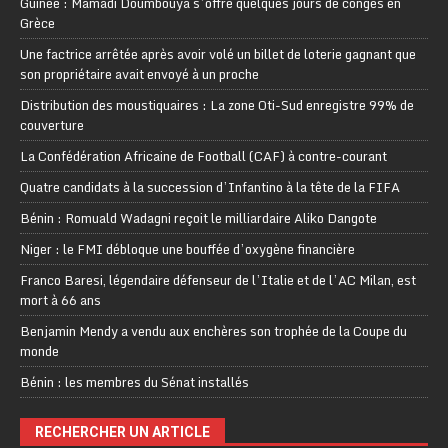
Guinée : Mamadi Doumbouya s’offre quelques jours de congés en
Grèce
Une factrice arrêtée après avoir volé un billet de loterie gagnant que
son propriétaire avait envoyé à un proche
Distribution des moustiquaires : La zone Oti-Sud enregistre 99% de
couverture
La Confédération Africaine de Football (CAF) à contre-courant
Quatre candidats à la succession d’Infantino à la tête de la FIFA
Bénin : Romuald Wadagni reçoit le milliardaire Aliko Dangote
Niger : le FMI débloque une bouffée d’oxygène financière
Franco Baresi, légendaire défenseur de l’Italie et de l’AC Milan, est
mort à 66 ans
Benjamin Mendy a vendu aux enchères son trophée de la Coupe du
monde
Bénin : les membres du Sénat installés
RECHERCHER UN ARTICLE