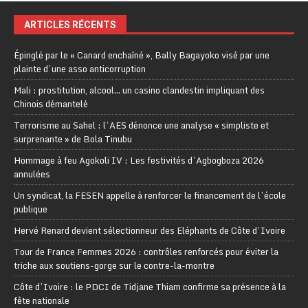
ARTICLES RÉCENTS
Épinglé par le « Canard enchaîné », Bally Bagayoko visé par une
plainte d’une asso anticorruption
Mali : prostitution, alcool… un casino clandestin impliquant des
Chinois démantelé
Terrorisme au Sahel : l’AES dénonce une analyse « simpliste et
surprenante » de Bola Tinubu
Hommage à feu Agokoli IV : Les festivités d’Agbogboza 2026
annulées
Un syndicat, la FESEN appelle à renforcer le financement de l’école
publique
Hervé Renard devient sélectionneur des Eléphants de Côte d’Ivoire
Tour de France Femmes 2026 : contrôles renforcés pour éviter la
triche aux soutiens-gorge sur le contre-la-montre
Côte d’Ivoire : le PDCI de Tidjane Thiam confirme sa présence à la
fête nationale