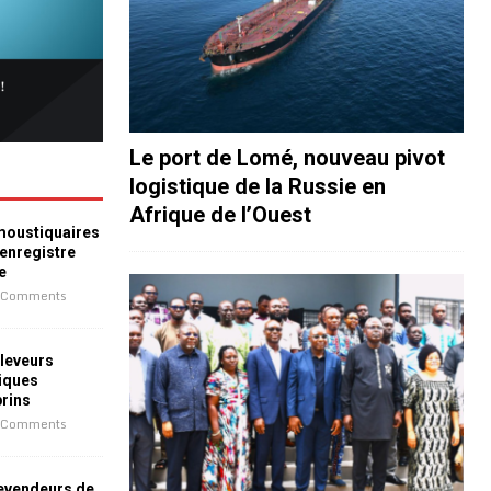
Le port de Lomé, nouveau pivot
logistique de la Russie en
Afrique de l’Ouest
 moustiquaires
 enregistre
e
 Comments
leveurs
iques
prins
 Comments
revendeurs de