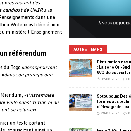
œuvres restent des
e candidat de UNIR à la
s Renseignements dans une
 Ihou Wateba est décrié pour
e du ministère l’Enseignement
AUTRE TEMPS
 un référendum
Distribution des
es du Togo «
désapprouvent
: La zone Oti-Sud
99% de couvertur
 «
dans son principe que
02/08/2026
0
référendum, «
l’Assemblée
Sotouboua: Des é
nouvelle constitution ni au
formés aux techn
d’élevage des ca
ent de celui-ci
».
23/07/2026
0
nier un texte portant
le, et suscitant ainsi un
Evala 2026 : Les 