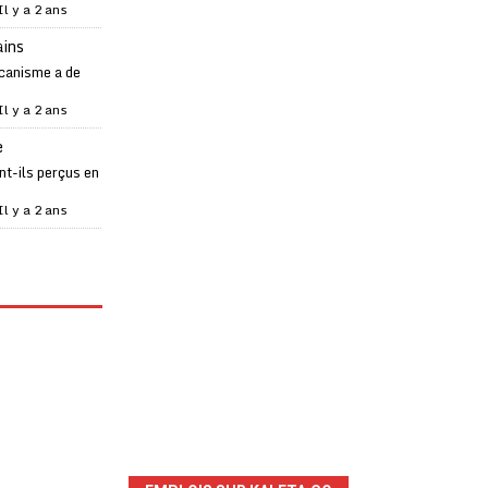
Il y a 2 ans
ains
canisme a de
Il y a 2 ans
e
t-ils perçus en
Il y a 2 ans