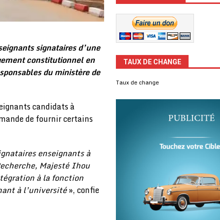
seignants signataires d’une
ngement constitutionnel en
TAUX DE CHANGE
responsables du ministère de
Taux de change
seignants candidats à
emande de fournir certains
ignataires enseignants à
 Recherche, Majesté Ihou
égration à la fonction
ant à l’université
», confie