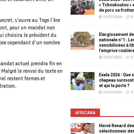
« Tchoukoutou » e
de porc se frotte
19/07/2026
0
secret, s’ouvre au Togo l’ère
iront, pour un mandat non
i choisira le président du
Elargissement de
nationale n°1 : L
spose cependant d’un nombre
sensibilisées à li
l’emprise routièr
15/07/2026
0
mandat actuel prendra fin en
 Malgré le renvoi du texte en
Evala 2026 : Que s
nel restent fermes et
chapeau surmont
ération.
et qui le porte ?
14/07/2026
0
AFRICANA
Hervé Renard dev
sélectionneur de