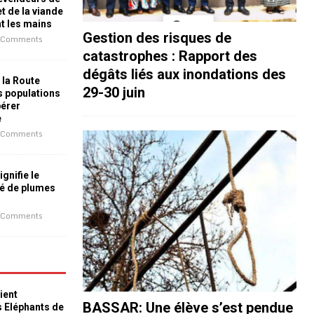
t de la viande
nt les mains
Gestion des risques de
 Comments
catastrophes : Rapport des
dégâts liés aux inondations des
 la Route
29-30 juin
es populations
bérer
e
 Comments
ignifie le
é de plumes
 Comments
ient
BASSAR: Une élève s’est pendue
s Eléphants de