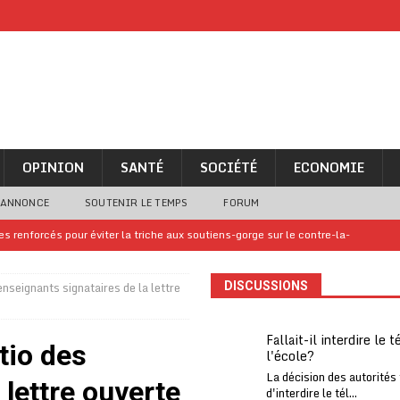
OPINION
SANTÉ
SOCIÉTÉ
ECONOMIE
 ANNONCE
SOUTENIR LE TEMPS
FORUM
 renforcés pour éviter la triche aux soutiens-gorge sur le contre-la-
nseignants signataires de la lettre
DISCUSSIONS
iam confirme sa présence à la fête nationale
A LA UNE
uelques jours de congés en Grèce
A LA UNE
Fallait-il interdire le 
tio des
l'école?
n billet de loterie gagnant que son propriétaire avait envoyé à un proche
La décision des autorités
 lettre ouverte
d'interdire le tél...