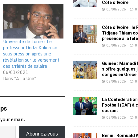
Côte d’Ivoire
05/08/2026
0
Côte d’Ivoire : le
Tidjane Thiam co
présence à la fêt
Université de Lomé : Le
05/08/2026
0
professeur Dodzi Kokoroko
sous pression après une
révélation sur le versement
Guinée : Mamadi
des arriérés de salaire
s’offre quelques 
06/01/2021
congés en Grèce
Dans "A La Une"
02/08/2026
0
La Confédération
Football (CAF) à 
mps
courant
02/08/2026
0
 your email.
Abonnez-vous
Bénin : Romuald