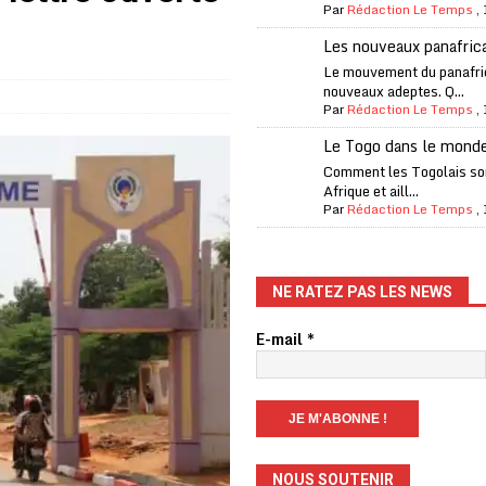
Par
Rédaction Le Temps
,
one Oti-Sud enregistre 99% de couverture
A LA UNE
Les nouveaux panafric
l (CAF) à contre-courant
COOPÉRATION
Le mouvement du panafri
nouveaux adeptes. Q...
fantino à la tête de la FIFA
A LA UNE
Par
Rédaction Le Temps
,
liardaire Aliko Dangote
A LA UNE
Le Togo dans le mond
’oxygène financière
ECONOMIE
Comment les Togolais son
Afrique et aill...
 l’Italie et de l’AC Milan, est mort à 66 ans
A LA UNE
Par
Rédaction Le Temps
,
 son trophée de la Coupe du monde
MONDE
és
A LA UNE
NE RATEZ PAS LES NEWS
EFA menace à «l’unanimité» d’un boycott des Coupes du monde
E-mail
*
 Amnesty International exige une enquête
A LA UNE
es Eléphants de Côte d’Ivoire
A LA UNE
NOUS SOUTENIR