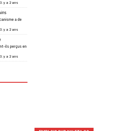
Il y a 2 ans
ains
canisme a de
Il y a 2 ans
e
t-ils perçus en
Il y a 2 ans