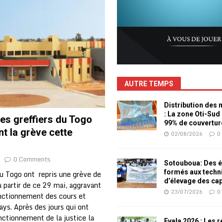
AUTRE TEMPS
Distribution des
: La zone Oti-Sud
Les greffiers du Togo
99% de couvertur
t la grève cette
02/08/2026
0
0 Comments
Sotouboua: Des é
formés aux techn
du Togo ont repris une grève de
d’élevage des ca
 à partir de ce 29 mai, aggravant
23/07/2026
0
onctionnement des cours et
ays. Après des jours qui ont
nctionnement de la justice la
Evala 2026 : Les 