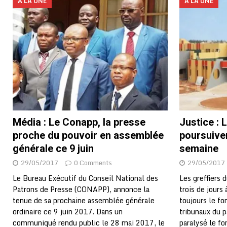
A LA UNE
A LA UNE
Média : Le Conapp, la presse
Justice : 
proche du pouvoir en assemblée
poursuiven
générale ce 9 juin
semaine
29/05/2017
0 Comments
29/05/2017
Le Bureau Exécutif du Conseil National des
Les greffiers 
Patrons de Presse (CONAPP), annonce la
trois de jours
tenue de sa prochaine assemblée générale
toujours le f
ordinaire ce 9 juin 2017. Dans un
tribunaux du p
communiqué rendu public le 28 mai 2017, le
paralysé le fo