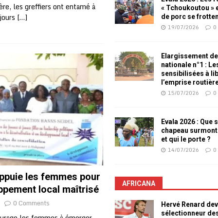
re, les greffiers ont entamé à
« Tchoukoutou » e
 jours
[…]
de porc se frotte
19/07/2026
0
Elargissement de
nationale n°1 : L
sensibilisées à li
l’emprise routièr
15/07/2026
0
Evala 2026 : Que s
chapeau surmont
et qui le porte ?
14/07/2026
0
ppuie les femmes pour
AFRICANA
ppement local maîtrisé
0 Comments
Hervé Renard dev
sélectionneur de
urage les femmes à émerger