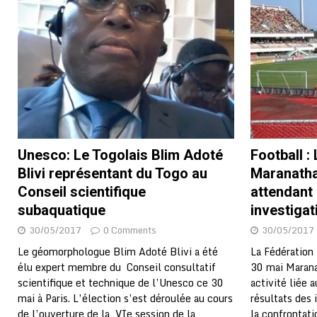
[ 02/08/2026 ]
Distribution des moustiquaires : La z
[ 02/08/2026 ]
La Confédération Africaine de Footbal
[ 01/08/2026 ]
Quatre candidats à la succession d’In
[ 01/08/2026 ]
Bénin : Romuald Wadagni reçoit le mil
[ 31/07/2026 ]
Niger : le FMI débloque une bouffée d
[ 31/07/2026 ]
Franco Baresi, légendaire défenseur de
Unesco: Le Togolais Blim Adoté
Football :
[ 31/07/2026 ]
Benjamin Mendy a vendu aux enchères
Blivi représentant du Togo au
Maranatha 
[ 31/07/2026 ]
Bénin : les membres du Sénat install
Conseil scientifique
attendant 
[ 31/07/2026 ]
Projet d’investisseurs à la Fifa: l’U
subaquatique
investigat
30/05/2017
0 Comments
30/05/2017
BUSINESS
Le géomorphologue Blim Adoté Blivi a été
La Fédération
[ 30/07/2026 ]
Mali : au moins 19 soldats exécutés,
élu expert membre du Conseil consultatif
30 mai Marana
[ 05/08/2026 ]
Hervé Renard devient sélectionneur d
scientifique et technique de l’Unesco ce 30
activité liée 
mai à Paris. L’élection s’est déroulée au cours
résultats des 
de l’ouverture de la VIe session de la
la confrontati