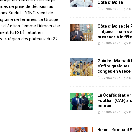
Côte d’Ivoire
nces de prise de décision au
05/08/2026
0
nns Seidel, l’ONG vient de
ngtaine de femmes. Le Groupe
et d’Action Femme Démocratie
Côte d’Ivoire : le
ment (GF2D) était en
Tidjane Thiam co
présence à la fêt
 la région des plateaux du 22
05/08/2026
0
Guinée : Mamadi
s’offre quelques 
congés en Grèce
02/08/2026
0
La Confédération
Football (CAF) à 
courant
02/08/2026
0
Bénin : Romuald