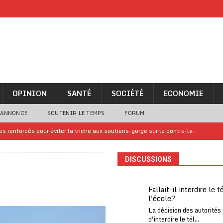
OPINION
SANTÉ
SOCIÉTÉ
ECONOMIE
 ANNONCE
SOUTENIR LE TEMPS
FORUM
 renforcés pour éviter la triche aux soutiens-gorge sur le contre-la-
DISCUSSIONS
iam confirme sa présence à la fête nationale
A LA UNE
uelques jours de congés en Grèce
A LA UNE
Fallait-il interdire le 
l'école?
n billet de loterie gagnant que son propriétaire avait envoyé à un proche
La décision des autorités
d'interdire le tél...