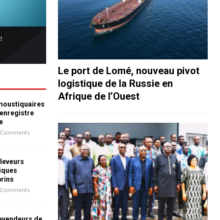
Le port de Lomé, nouveau pivot
logistique de la Russie en
Afrique de l’Ouest
 moustiquaires
 enregistre
e
 Comments
leveurs
iques
prins
 Comments
revendeurs de