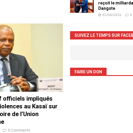
reçoit le milliard
Dangote
01/08/2026
0
SUIVEZ LE TEMPS SUR FACE
FAIRE UN DON
 officiels impliqués
iolences au Kasaï sur
noire de l’Union
ne
0 Comments