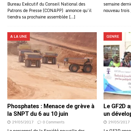
Bureau Exécutif du Conseil National des
semaine derniè
Patrons de Presse (CONAPP) annonce qu’il
nouveau trois
tiendra sa prochaine assemblée
[…]
A LA UNE
GENRE
Phosphates : Menace de grève à
Le GF2D a
la SNPT du 6 au 10 juin
un dévelo
29/05/2017
0 Comments
29/05/2017
Le personnel de la Société nouvelle des
Le GF2D enco