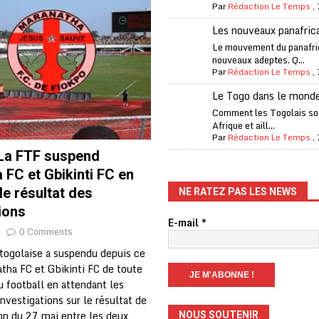
Par
Rédaction Le Temps
,
one Oti-Sud enregistre 99% de couverture
A LA UNE
Les nouveaux panafric
l (CAF) à contre-courant
COOPÉRATION
Le mouvement du panafri
nouveaux adeptes. Q...
fantino à la tête de la FIFA
A LA UNE
Par
Rédaction Le Temps
,
liardaire Aliko Dangote
A LA UNE
Le Togo dans le mond
’oxygène financière
ECONOMIE
Comment les Togolais son
Afrique et aill...
 l’Italie et de l’AC Milan, est mort à 66 ans
A LA UNE
Par
Rédaction Le Temps
,
 La FTF suspend
 son trophée de la Coupe du monde
MONDE
FC et Gbikinti FC en
és
A LA UNE
le résultat des
NE RATEZ PAS LES NEWS
EFA menace à «l’unanimité» d’un boycott des Coupes du monde
ions
E-mail
*
0 Comments
 togolaise a suspendu depuis ce
 Amnesty International exige une enquête
A LA UNE
tha FC et Gbikinti FC de toute
es Eléphants de Côte d’Ivoire
A LA UNE
au football en attendant les
investigations sur le résultat de
on du 27 mai entre les deux
NOUS SOUTENIR