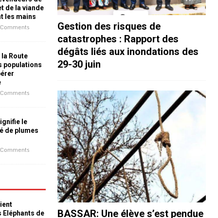
t de la viande
nt les mains
Gestion des risques de
 Comments
catastrophes : Rapport des
dégâts liés aux inondations des
 la Route
29-30 juin
es populations
bérer
e
 Comments
ignifie le
é de plumes
 Comments
ient
BASSAR: Une élève s’est pendue
s Eléphants de