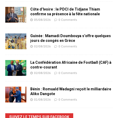
Côte d’Ivoire : le PDCI de Tidjane Thiam
confirme sa présence à la fête nationale
05/08/2026
0 Comments
Guinée : Mamadi Doumbouya s’offre quelques
jours de congés en Grèce
02/08/2026
0 Comments
La Confédération Africaine de Football (CAF) à
contre-courant
02/08/2026
0 Comments
Bénin : Romuald Wadagni reçoit le milliardaire
Aliko Dangote
01/08/2026
0 Comments
SUIVEZ LE TEMPS SUR FACEBOOK