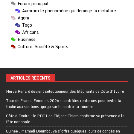
Forum principal
Aamrom le phénomène qui dérange la dictature
Agora
Togo
Africana
Business
Culture, Société & Sports
ARTICLES RÉCENTS
Hervé Renard devient sélectionneur des Eléphants de Côte d’Ivoire
Tour de France Femmes 2026 : contrôles renforcés pour éviter la
triche aux soutiens-gorge sur le contre-la-montre
Côte d’Ivoire : le PDCI de Tidjane Thiam confirme sa présence à la
fête nationale
Guinée : Mamadi Doumbouya s’offre quelques jours de congés en