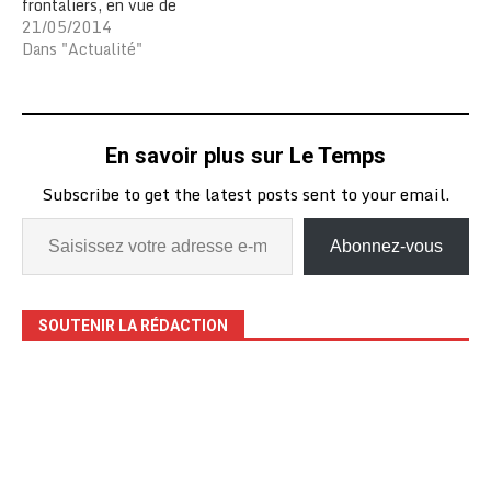
frontaliers, en vue de
trouver des solutions aux
21/05/2014
problèmes de conflits
Dans "Actualité"
territoriaux avec les pays
voisins, notamment le
Nigeria, le Togo et le
Burkina Faso, a-t-on
En savoir plus sur Le Temps
appris le lundi 19 mai
d'une source officielle.
Subscribe to get the latest posts sent to your email.
Selon cette source…
Abonnez-vous
SOUTENIR LA RÉDACTION