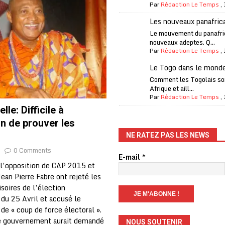
Par
Rédaction Le Temps
,
Les nouveaux panafric
iam confirme sa présence à la fête nationale
A LA UNE
Le mouvement du panafri
nouveaux adeptes. Q...
uelques jours de congés en Grèce
A LA UNE
Par
Rédaction Le Temps
,
n billet de loterie gagnant que son propriétaire avait envoyé à un proche
Le Togo dans le mond
Comment les Togolais son
Afrique et aill...
one Oti-Sud enregistre 99% de couverture
A LA UNE
Par
Rédaction Le Temps
,
lle: Difficile à
l (CAF) à contre-courant
COOPÉRATION
on de prouver les
fantino à la tête de la FIFA
A LA UNE
NE RATEZ PAS LES NEWS
liardaire Aliko Dangote
A LA UNE
0 Comments
E-mail
*
’oxygène financière
ECONOMIE
, l’opposition de CAP 2015 et
ean Pierre Fabre ont rejeté les
lly Bagayoko visé par une plainte d’une asso anticorruption
isoires de l’élection
 du 25 Avril et accusé le
de « coup de force électoral ».
le gouvernement aurait demandé
NOUS SOUTENIR