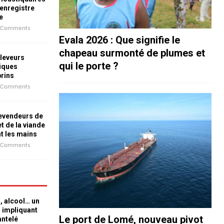
 enregistre
e
 Comments
Evala 2026 : Que signifie le
chapeau surmonté de plumes et
leveurs
qui le porte ?
iques
prins
 Comments
revendeurs de
t de la viande
nt les mains
 Comments
n, alcool… un
n impliquant
Le port de Lomé, nouveau pivot
antelé