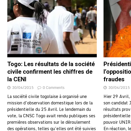
montre
GENRE
[ 05/08/2026 ]
Côte d’Ivoire : le PDCI de Tidjane Th
[ 02/08/2026 ]
Guinée : Mamadi Doumbouya s’offre q
[ 02/08/2026 ]
Une factrice arrêtée après avoir volé u
GENRE
[ 02/08/2026 ]
Distribution des moustiquaires : La z
Togo: Les résultats de la société
Présidentie
[ 02/08/2026 ]
La Confédération Africaine de Footbal
civile confirment les chiffres de
l’oppositi
[ 01/08/2026 ]
Quatre candidats à la succession d’In
la CENI
fraudes
[ 01/08/2026 ]
Bénin : Romuald Wadagni reçoit le mil
30/04/2015
0 Comments
30/04/2015
[ 31/07/2026 ]
Niger : le FMI débloque une bouffée d
La société civile togolaise à organisé une
Hier 29 Avril
mission d’observation domestique lors de la
son candidat J
[ 08/08/2026 ]
Épinglé par le « Canard enchaîné », Ba
présidentielle du 25 Avril. Le lendemain du
résultats prov
GOUVERNANCE
vote, la CNSC Togo avait rendu publiques ses
présidentielle
premières observations sur le déroulement
pouvoir UNIR 
des opérations, telles qu’elles ont été suivies
En réaction, 