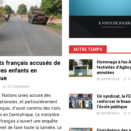
AUTRE TEMPS
ts français accusés de
Hommage à feu Ag
festivités d’Agb
des enfants en
annulées
que
08/08/2026
0
0 Comments
s Nations unies accuse des
Un syndicat, la F
ationales, et particulièrement
renforcer le fina
l’école publique
ançais, d’avoir commis des viols
08/08/2026
0
s en Centrafrique. Le ministère
 français a ouvert une enquête
met de faire toute la lumière. Le
Distribution des