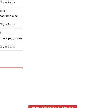
Il y a 2 ans
ains
canisme a de
Il y a 2 ans
e
t-ils perçus en
Il y a 2 ans