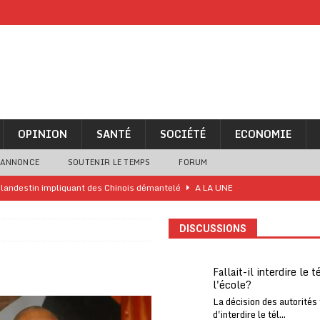
OPINION
SANTÉ
SOCIÉTÉ
ECONOMIE
 ANNONCE
SOUTENIR LE TEMPS
FORUM
o clandestin impliquant des Chinois démantelé
A LA UNE
ne analyse « simpliste et surprenante » de Bola Tinubu
A LA UNE
DISCUSSIONS
ivités d’Agbogboza 2026 annulées
A LA UNE
rcer le financement de l’école publique
A LA UNE
Fallait-il interdire le 
l'école?
es Eléphants de Côte d’Ivoire
A LA UNE
La décision des autorités
 renforcés pour éviter la triche aux soutiens-gorge sur le contre-la-
d'interdire le tél...