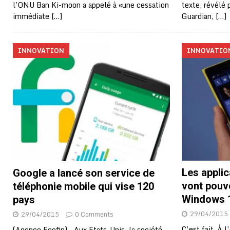
l’ONU Ban Ki-moon a appelé à «une cessation
texte, révélé 
immédiate
[…]
Guardian,
[…]
INNOVATION
INNOVATIO
Les applic
Google a lancé son service de
vont pouv
téléphonie mobile qui vise 120
Windows 1
pays
29/04/2015
29/04/2015
0 Comments
C’est fait. À 
(Agence Ecofin) – Aux Etats-Unis, la société