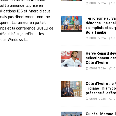
08/08/2026
0
oft a annoncé la prise en
lications iOS et Android sous
mais pas directement comme
Terrorisme au Sah
spérer. La rumeur en parlait
dénonce une ana
mps et la conférence BUILD de
« simpliste et su
Bola Tinubu
fficialisé aujourd’hui : les
08/08/2026
0
sous Windows
[…]
Hervé Renard dev
sélectionneur de
Côte d’Ivoire
05/08/2026
0
Côte d’Ivoire : le
Tidjane Thiam co
présence à la fêt
05/08/2026
0
Guinée : Mamadi