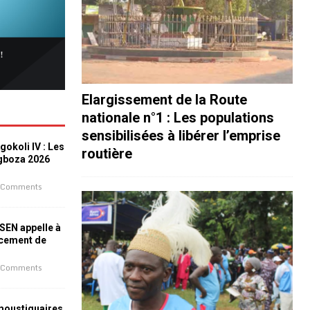
Elargissement de la Route
nationale n°1 : Les populations
sensibilisées à libérer l’emprise
okoli IV : Les
routière
ogboza 2026
 Comments
ESEN appelle à
ncement de
 Comments
 moustiquaires