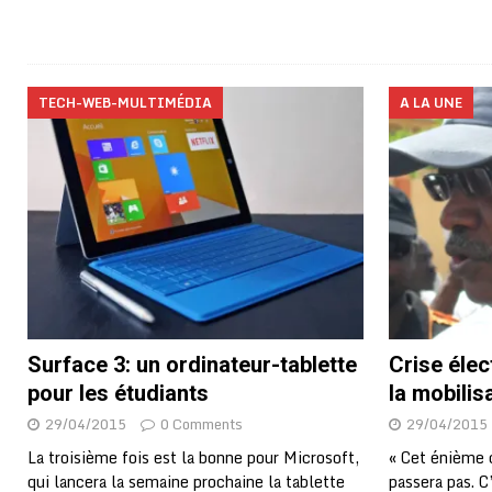
TECH-WEB-MULTIMÉDIA
A LA UNE
Surface 3: un ordinateur-tablette
Crise élec
pour les étudiants
la mobilis
29/04/2015
0 Comments
29/04/2015
La troisième fois est la bonne pour Microsoft,
« Cet énième 
qui lancera la semaine prochaine la tablette
passera pas. C