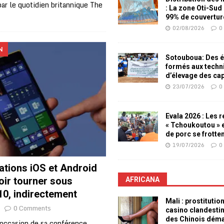
par le quotidien britannique The
: La zone Oti-Sud
99% de couvertur
02/08/2026
0
N
Sotouboua: Des é
formés aux techn
d’élevage des ca
23/07/2026
0
Evala 2026 : Les 
« Tchoukoutou » e
de porc se frotte
19/07/2026
0
ations iOS et Android
oir tourner sous
AFRICANA
0, indirectement
Mali : prostitutio
0 Comments
casino clandesti
des Chinois dém
l’occasion de sa conférence