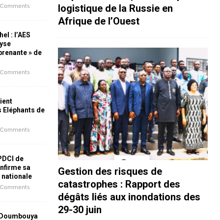
 Comments
logistique de la Russie en
Afrique de l’Ouest
el : l’AES
lyse
rprenante » de
 Comments
ient
s Eléphants de
 Comments
 PDCI de
nfirme sa
Gestion des risques de
e nationale
catastrophes : Rapport des
 Comments
dégâts liés aux inondations des
29-30 juin
 Doumbouya