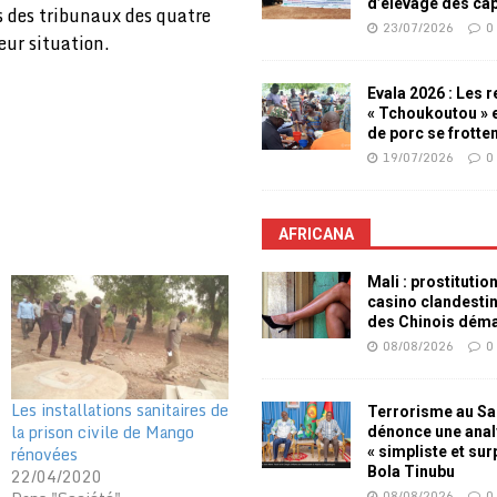
d’élevage des ca
es des tribunaux des quatre
23/07/2026
0
leur situation.
Evala 2026 : Les 
« Tchoukoutou » e
de porc se frotte
19/07/2026
0
AFRICANA
Mali : prostitutio
casino clandesti
des Chinois dém
08/08/2026
0
Les installations sanitaires de
Terrorisme au Sah
la prison civile de Mango
dénonce une ana
rénovées
« simpliste et su
Bola Tinubu
22/04/2020
08/08/2026
0