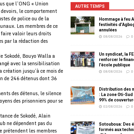
enus que l’ONG « Union
AUTRE TEMPS
t devoirs, le comportement
ostes de police ou de la
Hommage à feu Ag
ibunaux. Les membres de ce
festivités d’Agb
annulées
aire valoir leurs droits
08/08/2026
0
es par la rédaction des
Un syndicat, la F
 de Sokodé, Bouyo Walla a
renforcer le fina
ngé avec la sensibilisation
l’école publique
a création jusqu’à ce mois de
08/08/2026
0
on de 246 détenus dont 36
Distribution des
ents des détenus, le silence
: La zone Oti-Sud
oyens des prisonniers pour se
99% de couvertur
02/08/2026
0
stance de Sokodé, Alain
club ne dépendent pas du
Sotouboua: Des é
le prétendent les membres
formés aux techn