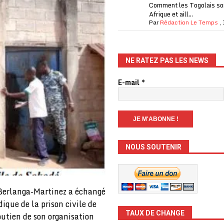
Comment les Togolais son
Afrique et aill...
Par
Rédaction Le Temps
,
NE RATEZ PAS LES NEWS
E-mail
*
NOUS SOUTENIR
 Berlanga-Martinez a échangé
ique de la prison civile de
TAUX DE CHANGE
outien de son organisation