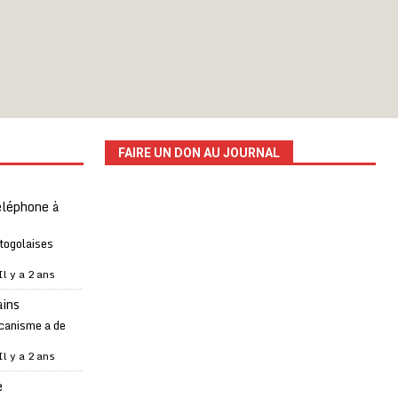
FAIRE UN DON AU JOURNAL
téléphone à
 togolaises
Il y a 2 ans
ains
canisme a de
Il y a 2 ans
e