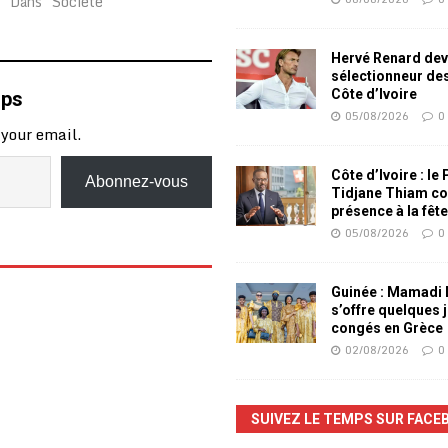
Dans "Société"
Hervé Renard dev
sélectionneur de
Côte d’Ivoire
mps
05/08/2026
0
 your email.
Côte d’Ivoire : le
Abonnez-vous
Tidjane Thiam co
présence à la fêt
05/08/2026
0
Guinée : Mamadi
s’offre quelques 
congés en Grèce
02/08/2026
0
SUIVEZ LE TEMPS SUR FACE