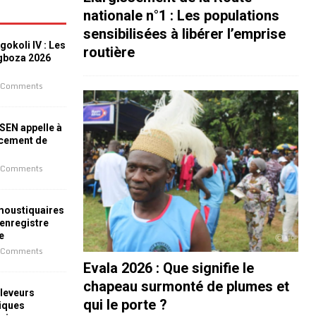
nationale n°1 : Les populations
sensibilisées à libérer l’emprise
okoli IV : Les
routière
ogboza 2026
 Comments
ESEN appelle à
ncement de
 Comments
 moustiquaires
 enregistre
e
 Comments
Evala 2026 : Que signifie le
chapeau surmonté de plumes et
leveurs
qui le porte ?
iques