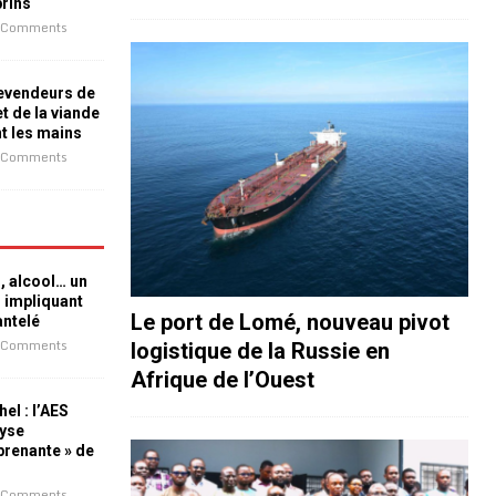
prins
 Comments
revendeurs de
t de la viande
nt les mains
 Comments
n, alcool… un
n impliquant
Le port de Lomé, nouveau pivot
antelé
 Comments
logistique de la Russie en
Afrique de l’Ouest
el : l’AES
lyse
rprenante » de
 Comments