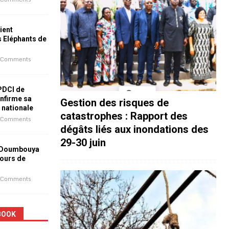
ient
s Eléphants de
 Comments
 PDCI de
nfirme sa
Gestion des risques de
e nationale
catastrophes : Rapport des
 Comments
dégâts liés aux inondations des
29-30 juin
 Doumbouya
jours de
 Comments
BOOK