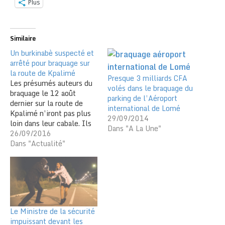
Plus
Similaire
Un burkinabè suspecté et
arrêté pour braquage sur
la route de Kpalimé
Presque 3 milliards CFA
Les présumés auteurs du
volés dans le braquage du
braquage le 12 août
parking de l’Aéroport
dernier sur la route de
international de Lomé
Kpalimé n’iront pas plus
29/09/2014
loin dans leur cabale. Ils
Dans "A La Une"
s’étaient repliés sur la
26/09/2016
capitale togolaise
Dans "Actualité"
préparant probablement
une nouvelle forfaiture.
Le Groupe d’intervention
de la police nationale
(GIPN) est allé les sortir
de leur cachette à
Le Ministre de la sécurité
Atiégou…
impuissant devant les