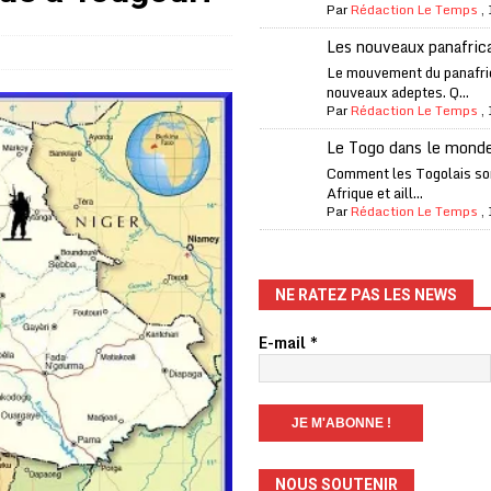
Par
Rédaction Le Temps
,
one Oti-Sud enregistre 99% de couverture
A LA UNE
Les nouveaux panafric
l (CAF) à contre-courant
COOPÉRATION
Le mouvement du panafri
nouveaux adeptes. Q...
fantino à la tête de la FIFA
A LA UNE
Par
Rédaction Le Temps
,
liardaire Aliko Dangote
A LA UNE
Le Togo dans le mond
’oxygène financière
ECONOMIE
Comment les Togolais son
Afrique et aill...
 l’Italie et de l’AC Milan, est mort à 66 ans
A LA UNE
Par
Rédaction Le Temps
,
 son trophée de la Coupe du monde
MONDE
és
A LA UNE
NE RATEZ PAS LES NEWS
EFA menace à «l’unanimité» d’un boycott des Coupes du monde
E-mail
*
 Amnesty International exige une enquête
A LA UNE
es Eléphants de Côte d’Ivoire
A LA UNE
NOUS SOUTENIR