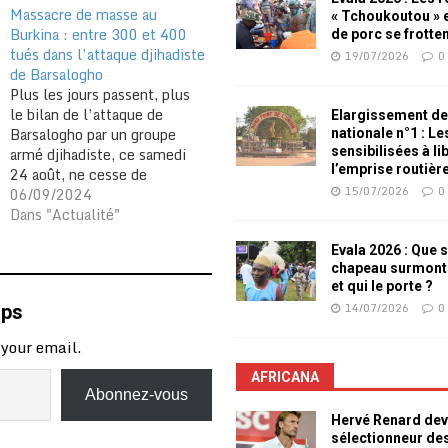
Massacre de masse au
« Tchoukoutou » e
Burkina : entre 300 et 400
de porc se frotte
tués dans l’attaque djihadiste
19/07/2026
0
de Barsalogho
Plus les jours passent, plus
le bilan de l’attaque de
Elargissement de
Barsalogho par un groupe
nationale n°1 : L
armé djihadiste, ce samedi
sensibilisées à li
l’emprise routièr
24 août, ne cesse de
15/07/2026
0
s’alourdir. Il s’élève
06/09/2024
désormais à au moins 300
Dans "Actualité"
personnes tuées selon
Evala 2026 : Que s
plusieurs sources locales,
chapeau surmont
voire à 400 selon leCollectif
et qui le porte ?
justice pour Barsalogho
14/07/2026
0
mps
(CJB), créé au lendemain
de…
 your email.
AFRICANA
Abonnez-vous
Hervé Renard dev
sélectionneur de