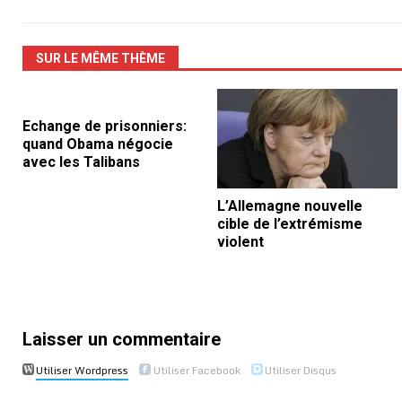
SUR LE MÊME THÈME
Echange de prisonniers:
quand Obama négocie
avec les Talibans
L’Allemagne nouvelle
cible de l’extrémisme
violent
Laisser un commentaire
Utiliser Wordpress
Utiliser Facebook
Utiliser Disqus