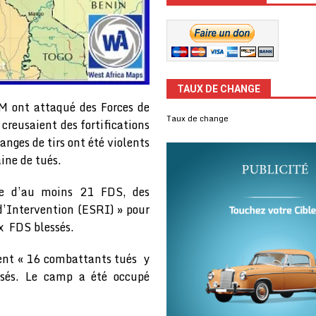
TAUX DE CHANGE
IM ont attaqué des Forces de
Taux de change
 creusaient des fortifications
nges de tirs ont été violents
ine de tués.
ire d’au moins 21 FDS, des
d’Intervention (ESRI) » pour
x FDS blessés.
uent « 16 combattants tués y
isés. Le camp a été occupé