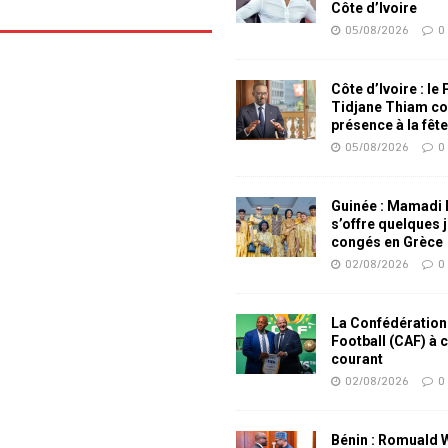
Côte d’Ivoire
05/08/2026
0
Côte d’Ivoire : le
Tidjane Thiam co
présence à la fêt
05/08/2026
0
Guinée : Mamadi
s’offre quelques 
congés en Grèce
02/08/2026
0
La Confédération
Football (CAF) à 
courant
02/08/2026
0
Bénin : Romuald