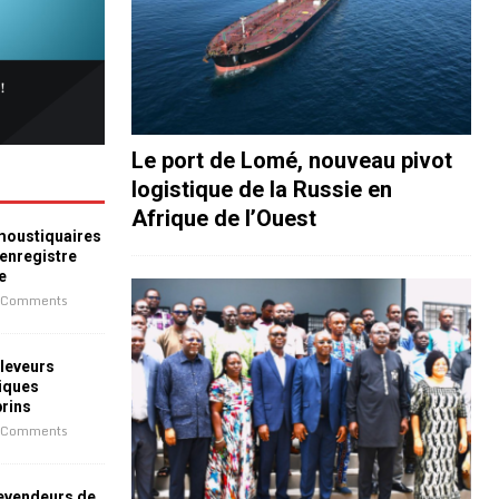
Le port de Lomé, nouveau pivot
logistique de la Russie en
Afrique de l’Ouest
 moustiquaires
 enregistre
e
 Comments
leveurs
iques
prins
 Comments
revendeurs de