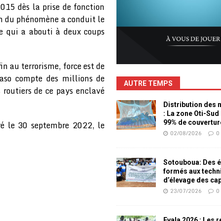
2015 dès la prise de fonction
on du phénomène a conduit le
ue qui a abouti à deux coups
in au terrorisme, force est de
aso compte des millions de
AUTRE TEMPS
s routiers de ce pays enclavé
Distribution des
: La zone Oti-Sud
99% de couvertur
ré le 30 septembre 2022, le
02/08/2026
0
Sotouboua: Des é
formés aux techn
d’élevage des ca
23/07/2026
0
Evala 2026 : Les 