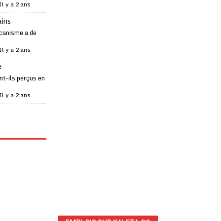
Il y a 2 ans
ains
canisme a de
Il y a 2 ans
e
t-ils perçus en
Il y a 2 ans