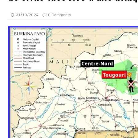
[ 02/08/2026 ]
Distribution des moustiquaires : La z
31/10/2024
0 Comments
[ 02/08/2026 ]
La Confédération Africaine de Footbal
[ 01/08/2026 ]
Quatre candidats à la succession d’In
[ 01/08/2026 ]
Bénin : Romuald Wadagni reçoit le mil
[ 31/07/2026 ]
Niger : le FMI débloque une bouffée d
[ 31/07/2026 ]
Franco Baresi, légendaire défenseur de
[ 31/07/2026 ]
Benjamin Mendy a vendu aux enchères
[ 31/07/2026 ]
Bénin : les membres du Sénat install
[ 31/07/2026 ]
Projet d’investisseurs à la Fifa: l’U
BUSINESS
[ 30/07/2026 ]
Mali : au moins 19 soldats exécutés,
[ 05/08/2026 ]
Hervé Renard devient sélectionneur d