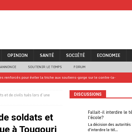
OPINION
SANTÉ
SOCIÉTÉ
ECONOMIE
 ANNONCE
SOUTENIR LE TEMPS
FORUM
 renforcés pour éviter la triche aux soutiens-gorge sur le contre-la-
s et de civils tués lors d’une
DISCUSSIONS
iam confirme sa présence à la fête nationale
A LA UNE
uelques jours de congés en Grèce
A LA UNE
Fallait-il interdire le 
de soldats et
l'école?
n billet de loterie gagnant que son propriétaire avait envoyé à un proche
La décision des autorités
que à Tougouri
d'interdire le tél...