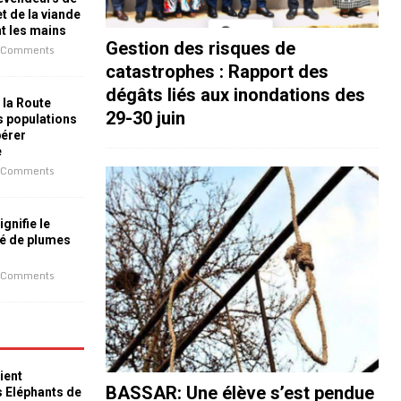
t de la viande
nt les mains
Gestion des risques de
 Comments
catastrophes : Rapport des
dégâts liés aux inondations des
 la Route
29-30 juin
es populations
bérer
e
 Comments
ignifie le
é de plumes
 Comments
ient
BASSAR: Une élève s’est pendue
s Eléphants de