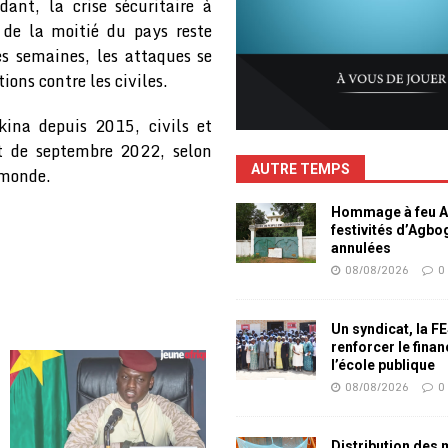
ant, la crise sécuritaire à
 de la moitié du pays reste
es semaines, les attaques se
ions contre les civiles.
ina depuis 2015, civils et
at de septembre 2022, selon
AUTRE TEMPS
 monde.
Hommage à feu Ag
festivités d’Agb
annulées
08/08/2026
0
Un syndicat, la F
renforcer le fina
l’école publique
08/08/2026
0
Distribution des