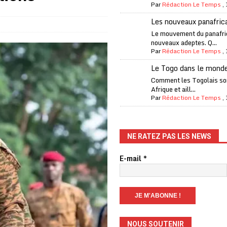
Par
Rédaction Le Temps
,
Les nouveaux panafric
iam confirme sa présence à la fête nationale
A LA UNE
Le mouvement du panafri
nouveaux adeptes. Q...
uelques jours de congés en Grèce
A LA UNE
Par
Rédaction Le Temps
,
n billet de loterie gagnant que son propriétaire avait envoyé à un proche
Le Togo dans le mond
Comment les Togolais son
Afrique et aill...
one Oti-Sud enregistre 99% de couverture
A LA UNE
Par
Rédaction Le Temps
,
l (CAF) à contre-courant
COOPÉRATION
fantino à la tête de la FIFA
A LA UNE
NE RATEZ PAS LES NEWS
liardaire Aliko Dangote
A LA UNE
E-mail
*
’oxygène financière
ECONOMIE
lly Bagayoko visé par une plainte d’une asso anticorruption
NOUS SOUTENIR