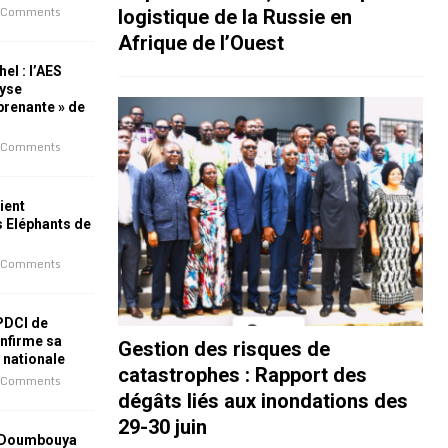
 Comments
logistique de la Russie en
Afrique de l’Ouest
el : l’AES
lyse
rprenante » de
 Comments
ient
s Eléphants de
 Comments
 PDCI de
nfirme sa
Gestion des risques de
e nationale
catastrophes : Rapport des
 Comments
dégâts liés aux inondations des
29-30 juin
 Doumbouya