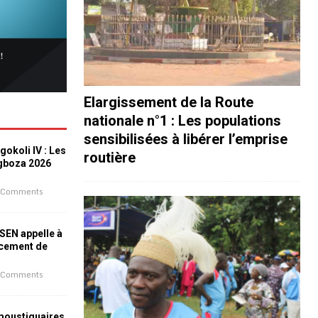
Elargissement de la Route
nationale n°1 : Les populations
sensibilisées à libérer l’emprise
okoli IV : Les
routière
ogboza 2026
 Comments
ESEN appelle à
ncement de
 Comments
 moustiquaires