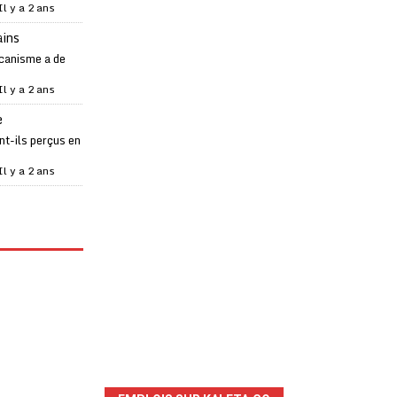
Il y a 2 ans
ains
canisme a de
Il y a 2 ans
e
t-ils perçus en
Il y a 2 ans