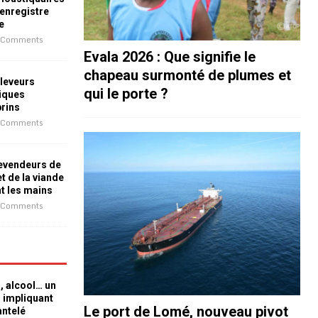
 enregistre
e
 Comments
Evala 2026 : Que signifie le
chapeau surmonté de plumes et
leveurs
qui le porte ?
iques
prins
 Comments
revendeurs de
t de la viande
nt les mains
 Comments
n, alcool… un
n impliquant
Le port de Lomé, nouveau pivot
antelé