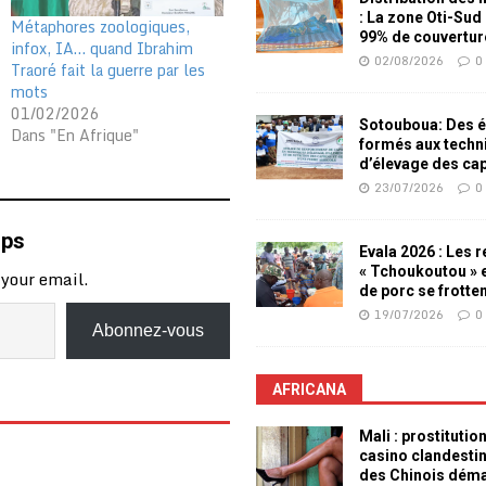
: La zone Oti-Sud
Métaphores zoologiques,
99% de couvertur
infox, IA… quand Ibrahim
02/08/2026
0
Traoré fait la guerre par les
mots
01/02/2026
Sotouboua: Des é
Dans "En Afrique"
formés aux techn
d’élevage des ca
23/07/2026
0
mps
Evala 2026 : Les 
« Tchoukoutou » e
 your email.
de porc se frotte
19/07/2026
0
Abonnez-vous
AFRICANA
Mali : prostitutio
casino clandesti
des Chinois dém