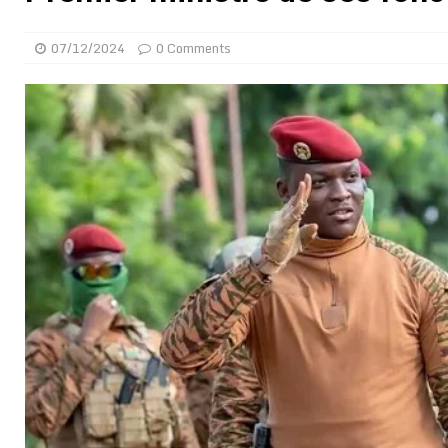
montre
GENRE
07/12/2024
0 Comments
[ 05/08/2026 ]
Côte d’Ivoire : le PDCI de Tidjane Th
[ 02/08/2026 ]
Guinée : Mamadi Doumbouya s’offre q
[ 02/08/2026 ]
Une factrice arrêtée après avoir volé u
GENRE
[ 02/08/2026 ]
Distribution des moustiquaires : La z
[ 02/08/2026 ]
La Confédération Africaine de Footbal
[ 01/08/2026 ]
Quatre candidats à la succession d’In
[ 01/08/2026 ]
Bénin : Romuald Wadagni reçoit le mil
[ 31/07/2026 ]
Niger : le FMI débloque une bouffée d
[ 08/08/2026 ]
Épinglé par le « Canard enchaîné », Ba
GOUVERNANCE