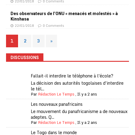
22/01/2018
0 Comments
Des observateurs de l’ONU « menacés et molestés » à
Kinshasa
22/01/2018
0 Comments
1
2
3
»
DISCUSSIONS
Fallait-il interdire le téléphone à l'école?
La décision des autorités togolaises d'interdire
le tél...
Par
Rédaction Le Temps
,
Il y a 2 ans
Les nouveaux panafricains
Le mouvement du panafricanisme a de nouveaux
adeptes. Q...
Par
Rédaction Le Temps
,
Il y a 2 ans
Le Togo dans le monde