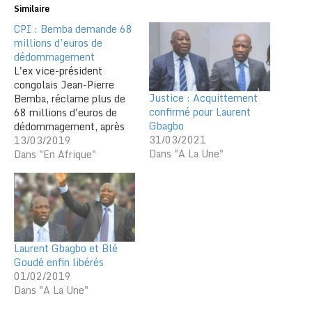
Similaire
CPI : Bemba demande 68
millions d’euros de
dédommagement
L'ex vice-président
congolais Jean-Pierre
Justice : Acquittement
Bemba, réclame plus de
confirmé pour Laurent
68 millions d'euros de
Gbagbo
dédommagement, après
31/03/2021
son acquittement par la
13/03/2019
Dans "A La Une"
Cour pénale internationale
Dans "En Afrique"
(CPI) de crimes de guerre
et de crimes contre
l'humanité. Il a fait une
décennie en prison.
L'ancien chef de guerre a
été acquitté par la CPI à
Laurent Gbagbo et Blé
la…
Goudé enfin libérés
01/02/2019
Dans "A La Une"