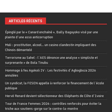
ARTICLES RÉCENTS
Épinglé par le « Canard enchaîné », Bally Bagayoko visé par une
plainte d’une asso anticorruption
Mali : prostitution, alcool… un casino clandestin impliquant des
Chinois démantelé
Terrorisme au Sahel : l’AES dénonce une analyse « simpliste et
surprenante » de Bola Tinubu
Hommage à feu Agokoli IV : Les festivités d’Agbogboza 2026
annulées
Un syndicat, la FESEN appelle à renforcer le financement de l’école
publique
Hervé Renard devient sélectionneur des Eléphants de Côte d’Ivoire
Tour de France Femmes 2026 : contrôles renforcés pour éviter la
triche aux soutiens-gorge sur le contre-la-montre