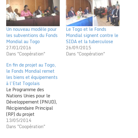
Un nouveau modèle pour
Le Togo et le Fonds
les subventions du Fonds
Mondial signent contre le
Mondial au Togo
SIDA et la tuberculose
27/01/2016
26/09/2015
Dans "Coopération"
Dans "Coopération"
En fin de projet au Togo,
le Fonds Mondial remet
les biens et équipements
à l’Etat Togolais
Le Programme des
Nations Unies pour le
Développement (PNUD),
Récipiendaire Principal
(RP) du projet
Tuberculose (TB) Round 6
13/05/2014
du Fonds Mondial (FM), a
Dans "Coopération"
au terme de ce projet,