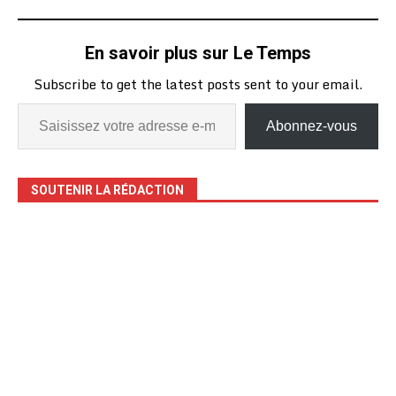
procédé à la remise de
biens et équipements à
l’Etat togolais, le
En savoir plus sur Le Temps
vendredi 9 mai à Lomé.
Ces biens et équipements
Subscribe to get the latest posts sent to your email.
sont…
Abonnez-vous
SOUTENIR LA RÉDACTION