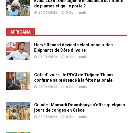
Evala 2026 : Que signifie le chapeau surmonté
de plumes et qui le porte ?
14/07/2026
0 Comments
AFRICANA
Hervé Renard devient sélectionneur des
Eléphants de Côte d’Ivoire
05/08/2026
0 Comments
Côte d’Ivoire : le PDCI de Tidjane Thiam
confirme sa présence à la fête nationale
05/08/2026
0 Comments
Guinée : Mamadi Doumbouya s’offre quelques
jours de congés en Grèce
02/08/2026
0 Comments