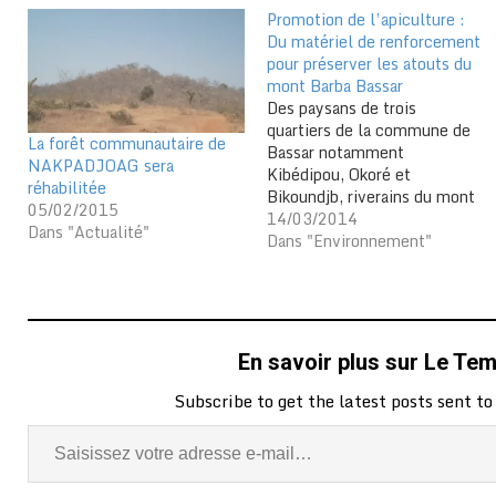
Promotion de l’apiculture :
Du matériel de renforcement
pour préserver les atouts du
mont Barba Bassar
Des paysans de trois
quartiers de la commune de
La forêt communautaire de
Bassar notamment
NAKPADJOAG sera
Kibédipou, Okoré et
réhabilitée
Bikoundjb, riverains du mont
05/02/2015
Barba Bassar ont bénéficié
14/03/2014
Dans "Actualité"
d’un matériel d’apiculture
Dans "Environnement"
composé de ruches,
d’extracteurs, d’enfumoirs,
de tamis, de bottes, de gangs
et de tenues de protection
offert par l’ONG Comité
En savoir plus sur Le Te
International d’Ethique et de
Solidarité…
Subscribe to get the latest posts sent to