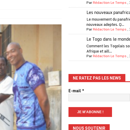
Par
Rédaction Le Temps
,
one Oti-Sud enregistre 99% de couverture
A LA UNE
Les nouveaux panafric
l (CAF) à contre-courant
COOPÉRATION
Le mouvement du panafri
nouveaux adeptes. Q...
fantino à la tête de la FIFA
A LA UNE
Par
Rédaction Le Temps
,
liardaire Aliko Dangote
A LA UNE
Le Togo dans le mond
’oxygène financière
ECONOMIE
Comment les Togolais son
Afrique et aill...
 l’Italie et de l’AC Milan, est mort à 66 ans
A LA UNE
Par
Rédaction Le Temps
,
 son trophée de la Coupe du monde
MONDE
és
A LA UNE
NE RATEZ PAS LES NEWS
EFA menace à «l’unanimité» d’un boycott des Coupes du monde
E-mail
*
 Amnesty International exige une enquête
A LA UNE
es Eléphants de Côte d’Ivoire
A LA UNE
NOUS SOUTENIR