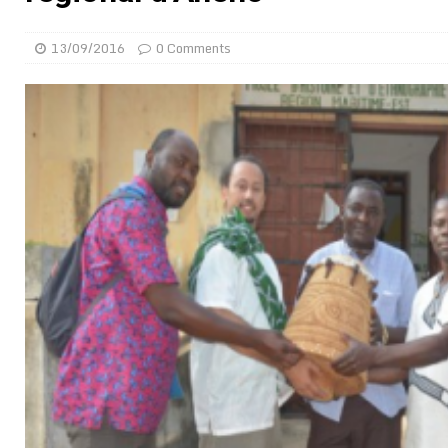
[ 02/08/2026 ]
Distribution des moustiquaires : La z
13/09/2016
0 Comments
[ 02/08/2026 ]
La Confédération Africaine de Footbal
[ 01/08/2026 ]
Quatre candidats à la succession d’In
[ 01/08/2026 ]
Bénin : Romuald Wadagni reçoit le mil
[ 31/07/2026 ]
Niger : le FMI débloque une bouffée d
[ 31/07/2026 ]
Franco Baresi, légendaire défenseur de
[ 31/07/2026 ]
Benjamin Mendy a vendu aux enchères
[ 31/07/2026 ]
Bénin : les membres du Sénat install
[ 31/07/2026 ]
Projet d’investisseurs à la Fifa: l’U
BUSINESS
[ 30/07/2026 ]
Mali : au moins 19 soldats exécutés,
[ 05/08/2026 ]
Hervé Renard devient sélectionneur d