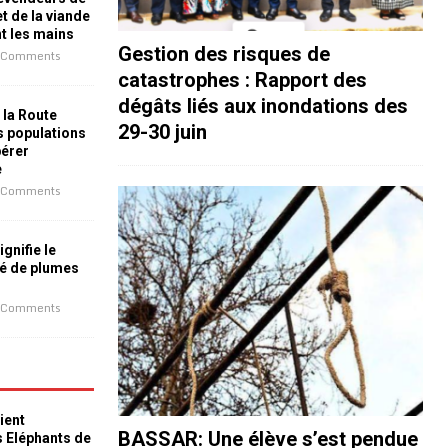
t de la viande
nt les mains
Gestion des risques de
 Comments
catastrophes : Rapport des
dégâts liés aux inondations des
 la Route
29-30 juin
es populations
bérer
e
 Comments
ignifie le
é de plumes
 Comments
ient
BASSAR: Une élève s’est pendue
s Eléphants de