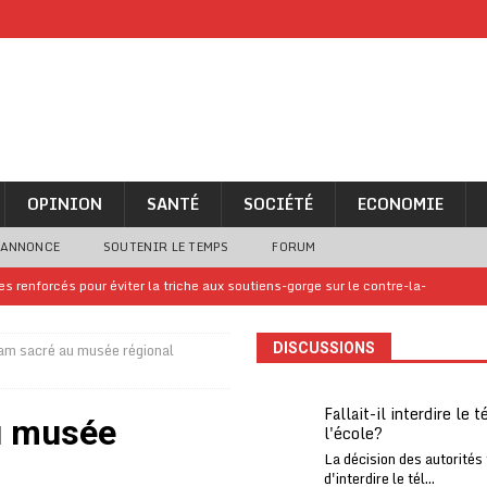
OPINION
SANTÉ
SOCIÉTÉ
ECONOMIE
 ANNONCE
SOUTENIR LE TEMPS
FORUM
 renforcés pour éviter la triche aux soutiens-gorge sur le contre-la-
am sacré au musée régional
DISCUSSIONS
iam confirme sa présence à la fête nationale
A LA UNE
uelques jours de congés en Grèce
A LA UNE
Fallait-il interdire le 
u musée
l'école?
n billet de loterie gagnant que son propriétaire avait envoyé à un proche
La décision des autorités
d'interdire le tél...