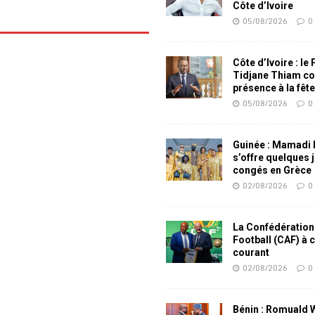
Côte d’Ivoire
05/08/2026
0
Côte d’Ivoire : le
Tidjane Thiam co
présence à la fêt
05/08/2026
0
Guinée : Mamadi
s’offre quelques 
congés en Grèce
02/08/2026
0
La Confédération
Football (CAF) à 
courant
02/08/2026
0
Bénin : Romuald