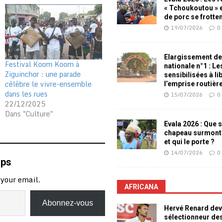
« Tchoukoutou » e
de porc se frotte
19/07/2026
0
Elargissement de
Festival Koom Koom à
nationale n°1 : L
Ziguinchor : une parade
sensibilisées à li
célèbre le vivre-ensemble
l’emprise routièr
dans les rues
15/07/2026
0
22/12/2025
Dans "Culture"
Evala 2026 : Que s
chapeau surmont
et qui le porte ?
14/07/2026
0
mps
 your email.
AFRICANA
Abonnez-vous
Hervé Renard dev
sélectionneur de