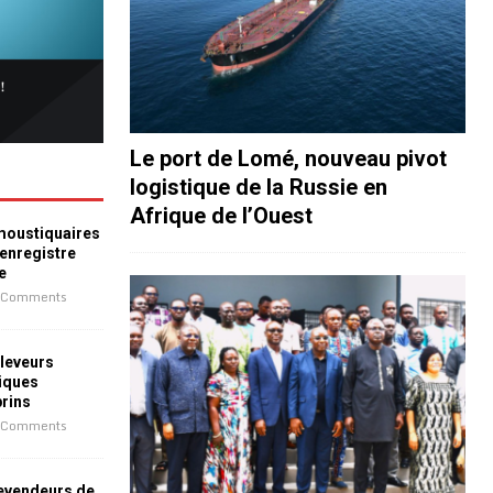
Le port de Lomé, nouveau pivot
logistique de la Russie en
Afrique de l’Ouest
 moustiquaires
 enregistre
e
 Comments
leveurs
iques
prins
 Comments
revendeurs de