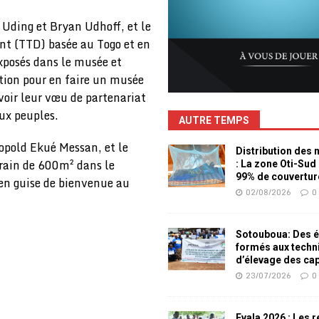
Uding et Bryan Udhoff, et le
nt (TTD) basée au Togo et en
xposés dans le musée et
tion pour en faire un musée
voir leur vœu de partenariat
eux peuples.
AUTRE TEMPS
eopold Ekué Messan, et le
Distribution des
rain de 600m² dans le
: La zone Oti-Sud
99% de couvertur
n guise de bienvenue au
02/08/2026
0
Sotouboua: Des é
formés aux techn
d’élevage des ca
23/07/2026
0
Evala 2026 : Les 