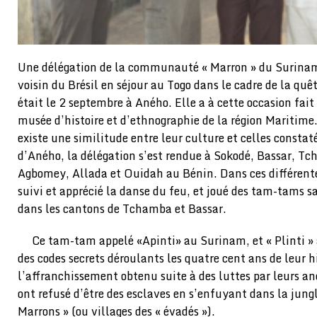
Une délégation de la communauté « Marron » du Surina
voisin du Brésil en séjour au Togo dans le cadre de la quêt
était le 2 septembre à Aného. Elle a à cette occasion fa
musée d’histoire et d’ethnographie de la région Maritime. 
existe une similitude entre leur culture et celles consta
d’Aného, la délégation s’est rendue à Sokodé, Bassar, Tc
Agbomey, Allada et Ouidah au Bénin. Dans ces différentes 
suivi et apprécié la danse du feu, et joué des tam-tams sa
dans les cantons de Tchamba et Bassar.
Ce tam-tam appelé «Apinti» au Surinam, et « Plinti » 
des codes secrets déroulants les quatre cent ans de leur hi
l’affranchissement obtenu suite à des luttes par leurs an
ont refusé d’être des esclaves en s’enfuyant dans la jungl
Marrons » (ou villages des « évadés »).