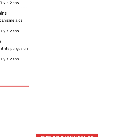
Il y a 2 ans
ains
canisme a de
Il y a 2 ans
e
t-ils perçus en
Il y a 2 ans