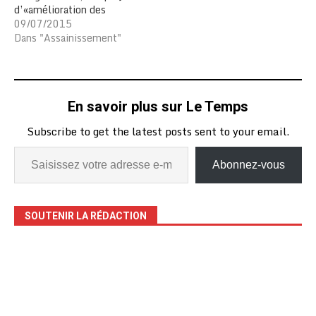
d’«amélioration des
conditions d’hygiène et
09/07/2015
assainissement» avec
Dans "Assainissement"
l’approche ATPC
(Assainissement Total
Piloté par la
Communauté) afin d’aider
En savoir plus sur Le Temps
à relever les défis de
l’accès aux services
Subscribe to get the latest posts sent to your email.
d’assainissement de base,
à la défécation à l’air
libre, à l’hygiène,…
Abonnez-vous
SOUTENIR LA RÉDACTION