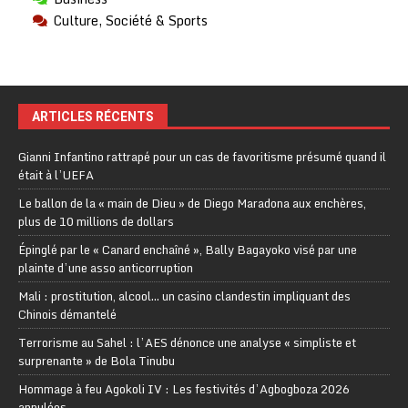
Culture, Société & Sports
ARTICLES RÉCENTS
Gianni Infantino rattrapé pour un cas de favoritisme présumé quand il
était à l’UEFA
Le ballon de la « main de Dieu » de Diego Maradona aux enchères,
plus de 10 millions de dollars
Épinglé par le « Canard enchaîné », Bally Bagayoko visé par une
plainte d’une asso anticorruption
Mali : prostitution, alcool… un casino clandestin impliquant des
Chinois démantelé
Terrorisme au Sahel : l’AES dénonce une analyse « simpliste et
surprenante » de Bola Tinubu
Hommage à feu Agokoli IV : Les festivités d’Agbogboza 2026
annulées