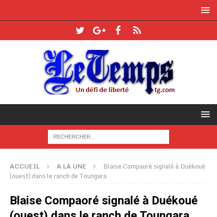
ACCUEIL
A LA UNE
Blaise Compaoré signalé à Duékoué
(ouest) dans le ranch de Toungara
Blaise Compaoré signalé à Duékoué
(ouest) dans le ranch de Toungara