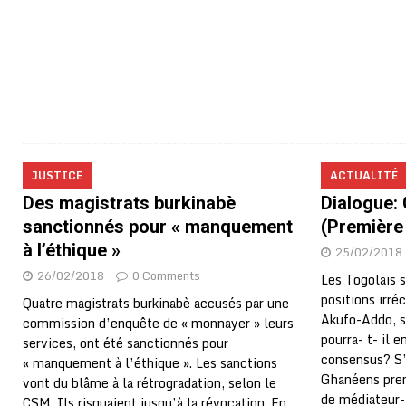
JUSTICE
ACTUALITÉ
Des magistrats burkinabè
Dialogue: 
sanctionnés pour « manquement
(Première 
à l’éthique »
25/02/2018
26/02/2018
0 Comments
Les Togolais s
positions irré
Quatre magistrats burkinabè accusés par une
Akufo-Addo, s
commission d’enquête de « monnayer » leurs
pourra- t- il 
services, ont été sanctionnés pour
consensus? S’i
« manquement à l’éthique ». Les sanctions
Ghanéens prenn
vont du blâme à la rétrogradation, selon le
de médiateur- 
CSM. Ils risquaient jusqu’à la révocation. En