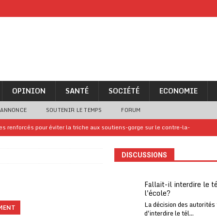
OPINION
SANTÉ
SOCIÉTÉ
ECONOMIE
 ANNONCE
SOUTENIR LE TEMPS
FORUM
 renforcés pour éviter la triche aux soutiens-gorge sur le contre-la-
DISCUSSIONS
iam confirme sa présence à la fête nationale
A LA UNE
uelques jours de congés en Grèce
A LA UNE
Fallait-il interdire le 
l'école?
n billet de loterie gagnant que son propriétaire avait envoyé à un proche
La décision des autorités
MENT
d'interdire le tél...