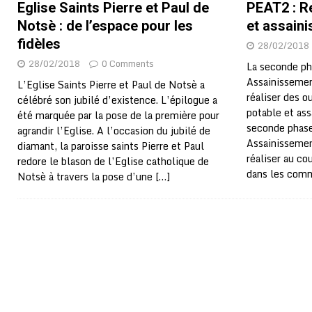
Eglise Saints Pierre et Paul de
PEAT2 : R
[ 02/08/2026 ]
Distribution des moustiquaires : La z
Notsè : de l’espace pour les
et assain
[ 02/08/2026 ]
La Confédération Africaine de Footbal
fidèles
28/02/2018
[ 01/08/2026 ]
Quatre candidats à la succession d’In
28/02/2018
0 Comments
La seconde ph
Assainissemen
L’Eglise Saints Pierre et Paul de Notsè a
[ 01/08/2026 ]
Bénin : Romuald Wadagni reçoit le mil
réaliser des o
célébré son jubilé d’existence. L’épilogue a
[ 31/07/2026 ]
Niger : le FMI débloque une bouffée d
potable et ass
été marquée par la pose de la première pour
seconde phase
agrandir l’Eglise. A l’occasion du jubilé de
[ 31/07/2026 ]
Franco Baresi, légendaire défenseur de
Assainissemen
diamant, la paroisse saints Pierre et Paul
[ 31/07/2026 ]
Benjamin Mendy a vendu aux enchères
réaliser au co
redore le blason de l’Eglise catholique de
dans les com
Notsè à travers la pose d’une
[…]
[ 31/07/2026 ]
Bénin : les membres du Sénat install
[ 31/07/2026 ]
Projet d’investisseurs à la Fifa: l’U
BUSINESS
[ 30/07/2026 ]
Mali : au moins 19 soldats exécutés,
[ 05/08/2026 ]
Hervé Renard devient sélectionneur d