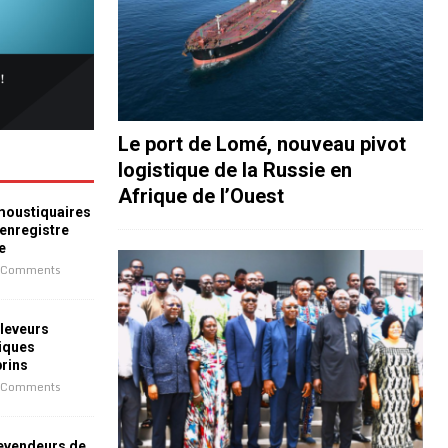
Le port de Lomé, nouveau pivot
logistique de la Russie en
Afrique de l’Ouest
 moustiquaires
 enregistre
e
 Comments
leveurs
iques
prins
 Comments
revendeurs de