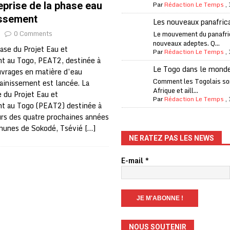
eprise de la phase eau
Par
Rédaction Le Temps
,
one Oti-Sud enregistre 99% de couverture
A LA UNE
issement
Les nouveaux panafric
l (CAF) à contre-courant
COOPÉRATION
0 Comments
Le mouvement du panafri
nouveaux adeptes. Q...
fantino à la tête de la FIFA
A LA UNE
ase du Projet Eau et
Par
Rédaction Le Temps
,
t au Togo, PEAT2, destinée à
liardaire Aliko Dangote
A LA UNE
Le Togo dans le mond
uvrages en matière d’eau
’oxygène financière
ECONOMIE
Comment les Togolais son
ainissement est lancée. La
Afrique et aill...
 du Projet Eau et
 l’Italie et de l’AC Milan, est mort à 66 ans
A LA UNE
Par
Rédaction Le Temps
,
t au Togo (PEAT2) destinée à
 son trophée de la Coupe du monde
MONDE
urs des quatre prochaines années
munes de Sokodé, Tsévié
[…]
és
A LA UNE
NE RATEZ PAS LES NEWS
EFA menace à «l’unanimité» d’un boycott des Coupes du monde
E-mail
*
 Amnesty International exige une enquête
A LA UNE
es Eléphants de Côte d’Ivoire
A LA UNE
NOUS SOUTENIR