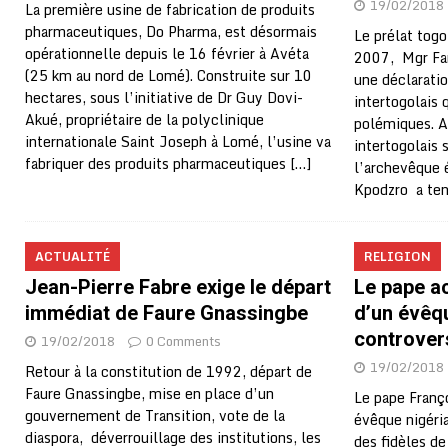
19/02/2018
La première usine de fabrication de produits
pharmaceutiques, Do Pharma, est désormais
Le prélat togo
opérationnelle depuis le 16 février à Avéta
2007, Mgr Fan
(25 km au nord de Lomé). Construite sur 10
une déclaratio
hectares, sous l’initiative de Dr Guy Dovi-
intertogolais 
Akué, propriétaire de la polyclinique
polémiques. A 
internationale Saint Joseph à Lomé, l’usine va
intertogolais
fabriquer des produits pharmaceutiques
[…]
l’archevêque 
Kpodzro a ten
ACTUALITÉ
RELIGION
Jean-Pierre Fabre exige le départ
Le pape a
immédiat de Faure Gnassingbe
d’un évêq
controver
19/02/2018
0 Comments
19/02/2018
Retour à la constitution de 1992, départ de
Faure Gnassingbe, mise en place d’un
Le pape Franç
gouvernement de Transition, vote de la
évêque nigéria
diaspora, déverrouillage des institutions, les
des fidèles de