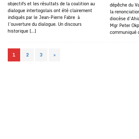
objectifs et les résultats de la coalition au
dépêche du Va
dialogue intertogolais ont été clairement
la renonciati
indiqués par le Jean-Pierre Fabre à
diocèse d’Ahia
l’ouverture du dialogue. Un discours
Mgr Peter Okp
historique
[…]
communiqué 
1
2
3
»