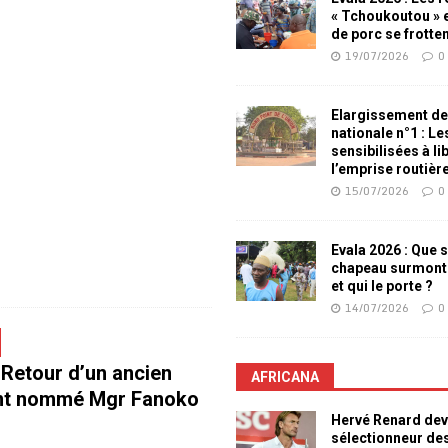
« Tchoukoutou » e
de porc se frotte
19/07/2026
0
Elargissement de
nationale n°1 : L
sensibilisées à li
l’emprise routièr
15/07/2026
0
Evala 2026 : Que s
chapeau surmont
et qui le porte ?
14/07/2026
0
 Retour d’un ancien
AFRICANA
nt nommé Mgr Fanoko
Hervé Renard dev
sélectionneur de