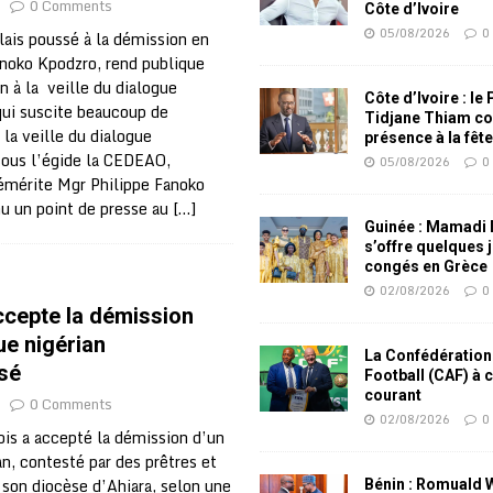
0 Comments
Côte d’Ivoire
05/08/2026
0
lais poussé à la démission en
oko Kpodzro, rend publique
n à la veille du dialogue
Côte d’Ivoire : le
qui suscite beaucoup de
Tidjane Thiam co
la veille du dialogue
présence à la fêt
 sous l’égide la CEDEAO,
05/08/2026
0
émérite Mgr Philippe Fanoko
u un point de presse au
[…]
Guinée : Mamadi
s’offre quelques 
congés en Grèce
02/08/2026
0
ccepte la démission
ue nigérian
La Confédération
sé
Football (CAF) à 
courant
0 Comments
02/08/2026
0
ois a accepté la démission d’un
n, contesté par des prêtres et
 son diocèse d’Ahiara, selon une
Bénin : Romuald