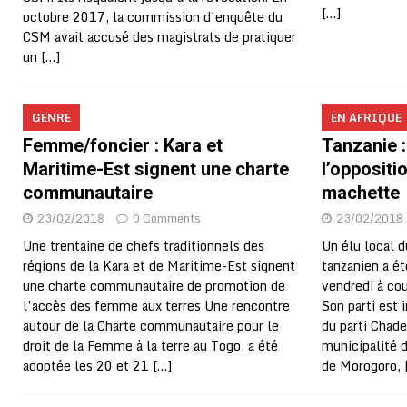
[…]
octobre 2017, la commission d’enquête du
CSM avait accusé des magistrats de pratiquer
un
[…]
GENRE
EN AFRIQUE
Femme/foncier : Kara et
Tanzanie :
Maritime-Est signent une charte
l’oppositi
communautaire
machette
23/02/2018
0 Comments
23/02/2018
Une trentaine de chefs traditionnels des
Un élu local d
régions de la Kara et de Maritime-Est signent
tanzanien a ét
une charte communautaire de promotion de
vendredi à co
l’accès des femme aux terres Une rencontre
Son parti est
autour de la Charte communautaire pour le
du parti Chade
droit de la Femme à la terre au Togo, a été
municipalité 
adoptée les 20 et 21
[…]
de Morogoro,