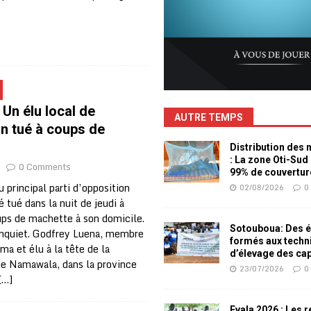
 Un élu local de
AUTRE TEMPS
on tué à coups de
Distribution des
: La zone Oti-Sud
0 Comments
99% de couvertur
u principal parti d’opposition
02/08/2026
0
é tué dans la nuit de jeudi à
ups de machette à son domicile.
Sotouboua: Des é
 inquiet. Godfrey Luena, membre
formés aux techn
ma et élu à la tête de la
d’élevage des ca
de Namawala, dans la province
23/07/2026
0
[…]
Evala 2026 : Les 