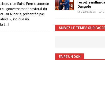
reçoit le milliard
tican. « Le Saint Père a accepté
Dangote
on au gouvernement pastoral du
01/08/2026
0
ra, au Nigeria, présentée par
aleke », indique un
du
[…]
SUIVEZ LE TEMPS SUR FACE
FAIRE UN DON