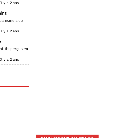
Il y a 2 ans
ains
canisme a de
Il y a 2 ans
e
t-ils perçus en
Il y a 2 ans