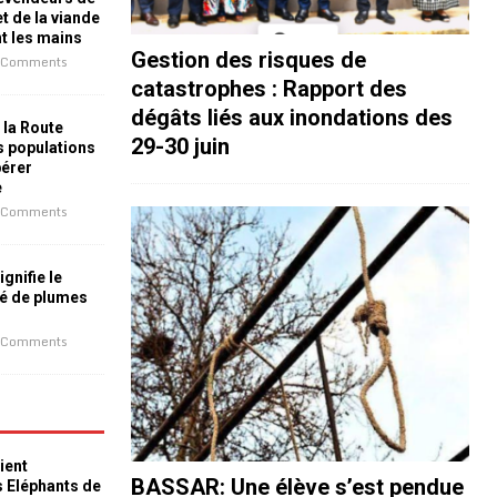
t de la viande
nt les mains
Gestion des risques de
 Comments
catastrophes : Rapport des
dégâts liés aux inondations des
 la Route
29-30 juin
es populations
bérer
e
 Comments
ignifie le
é de plumes
 Comments
ient
BASSAR: Une élève s’est pendue
s Eléphants de