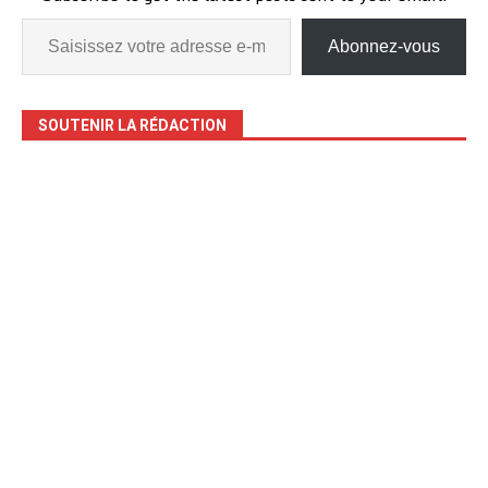
l’impartialité, la vérité,…
Abonnez-vous
SOUTENIR LA RÉDACTION