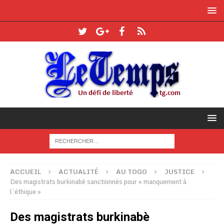
ACCUEIL
ACTUALITÉ
AU TOGO
JUSTICE
Des magistrats burkinabè sanctionnés pour « manquement à
l’éthique »
Des magistrats burkinabè