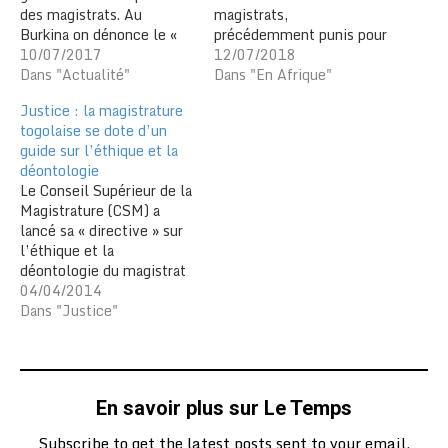
des magistrats. Au
magistrats,
Burkina on dénonce le «
précédemment punis pour
monnayage » des services
10/07/2017
"manquement à l'éthique
12/07/2018
de ceux-ci. Trente-sept
Dans "Actualité"
et à la déontologie". Le
Dans "En Afrique"
magistrats burkinabè ont
Conseil d'État a prononcé
Justice : la magistrature
été accusés de
"l'annulation" des
togolaise se dote d’un
"monnayage" de leurs
sanctions décidées par le
guide sur l’éthique et la
services, selon un
Conseil supérieur de la
déontologie
communiqué publié le 07
magistrature "pour vice
Le Conseil Supérieur de la
juillet par la commission
de forme". Deux hauts
Magistrature (CSM) a
d'enquête du Conseil
magistrats, la présidente
lancé sa « directive » sur
Supérieur…
de la Cour de…
l’éthique et la
déontologie du magistrat
le 27 mars dernier à
04/04/2014
Lomé. Ce document
Dans "Justice"
permettra l’édification au
Togo d’une justice plus
honorable, crédible et
digne, assise sur des
En savoir plus sur Le Temps
fondements solides tels
que l’indépendance,
Subscribe to get the latest posts sent to your email.