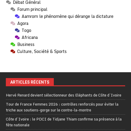
Débat Général
Forum principal
Aamrom le phénomène qui dérange la dictature
Agora
Togo
Africana
Business
Culture, Société & Sports
ARTICLES RÉCENTS
Hervé Renard devient sélectionneur des Eléphants de Côte d’Ivoire
Tour de France Femmes 2026 : contrôles renforcés pour éviter la
triche aux soutiens-gorge sur le contre-la-montre
Côte d’Ivoire : le PDCI de Tidjane Thiam confirme sa présence à la
fête nationale