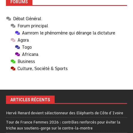
FORUMS
Débat Général
Forum principal
Aamrom le phénomène qui dérange la dictature
Agora
Togo
Africana
Business
Culture, Société & Sports
ARTICLES RÉCENTS
Hervé Renard devient sélectionneur des Eléphants de Côte d’Ivoire
Tour de France Femmes 2026 : contrôles renforcés pour éviter la
triche aux soutiens-gorge sur le contre-la-montre