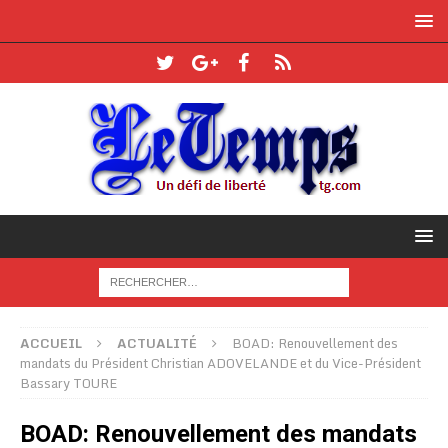
ACCUEIL
ACTUALITÉ
BOAD: Renouvellement des
mandats du Président Christian ADOVELANDE et du Vice-Président
Bassary TOURE
BOAD: Renouvellement des mandats