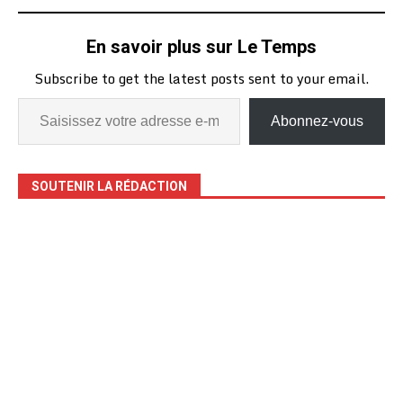
Arabe pour le
Développement
En savoir plus sur Le Temps
Economique en Afrique
(BADEA). Au terme de
Subscribe to get the latest posts sent to your email.
cette convention, la
BADEA met à…
Abonnez-vous
SOUTENIR LA RÉDACTION