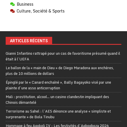
Business
Culture, Société & Sports
ARTICLES RÉCENTS
Gianni Infantino rattrapé pour un cas de favoritisme présumé quand il
était à l’UEFA
Le ballon de la « main de Dieu » de Diego Maradona aux enchères,
plus de 10 millions de dollars
Épinglé par le « Canard enchaîné », Bally Bagayoko visé par une
plainte d’une asso anticorruption
Mali : prostitution, alcool… un casino clandestin impliquant des
Chinois démantelé
Terrorisme au Sahel : l’AES dénonce une analyse « simpliste et
surprenante » de Bola Tinubu
Hommage à feu Agokoli IV : Les festivités d’Agbogboza 2026