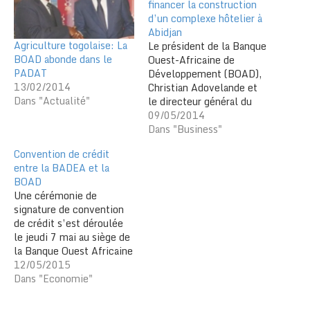
financer la construction
d’un complexe hôtelier à
Abidjan
Agriculture togolaise: La
Le président de la Banque
BOAD abonde dans le
Ouest-Africaine de
PADAT
Développement (BOAD),
13/02/2014
Christian Adovelande et
Dans "Actualité"
le directeur général du
groupe Teyliom
09/05/2014
International, Yigo Thiam
Dans "Business"
ont signé un accord de
Convention de crédit
prêt d’un montant de 6
entre la BADEA et la
milliards de FCFA pour le
BOAD
financement partiel d’un
Une cérémonie de
projet de construction
signature de convention
d’un hôtel 4 étoiles à
de crédit s’est déroulée
Abidjan. D’un coût…
le jeudi 7 mai au siège de
la Banque Ouest Africaine
de Développement
12/05/2015
(BOAD) à Lomé entre
Dans "Economie"
ladite institution
financière et la Banque