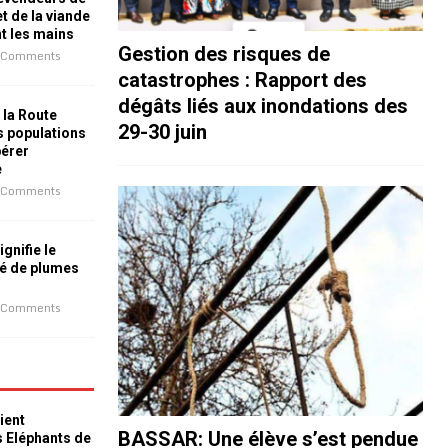
t de la viande
nt les mains
Gestion des risques de
 Comments
catastrophes : Rapport des
dégâts liés aux inondations des
 la Route
29-30 juin
es populations
bérer
e
 Comments
ignifie le
é de plumes
 Comments
ient
BASSAR: Une élève s’est pendue
s Eléphants de