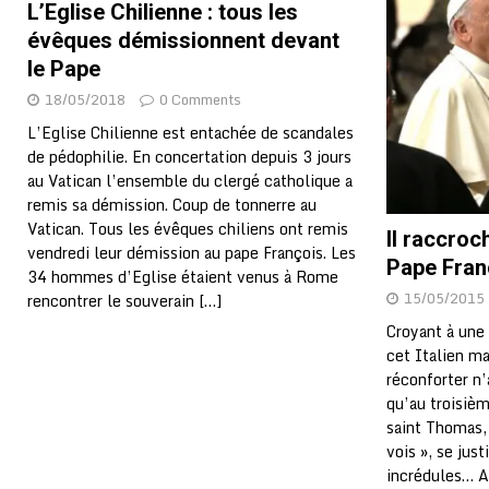
L’Eglise Chilienne : tous les
[ 02/08/2026 ]
Distribution des moustiquaires : La z
évêques démissionnent devant
[ 02/08/2026 ]
La Confédération Africaine de Footbal
le Pape
[ 01/08/2026 ]
Quatre candidats à la succession d’In
18/05/2018
0 Comments
L’Eglise Chilienne est entachée de scandales
[ 01/08/2026 ]
Bénin : Romuald Wadagni reçoit le mil
de pédophilie. En concertation depuis 3 jours
[ 31/07/2026 ]
Niger : le FMI débloque une bouffée d
au Vatican l’ensemble du clergé catholique a
remis sa démission. Coup de tonnerre au
[ 31/07/2026 ]
Franco Baresi, légendaire défenseur de
Vatican. Tous les évêques chiliens ont remis
Il raccroc
[ 31/07/2026 ]
Benjamin Mendy a vendu aux enchères
vendredi leur démission au pape François. Les
Pape Fran
34 hommes d’Eglise étaient venus à Rome
[ 31/07/2026 ]
Bénin : les membres du Sénat install
15/05/2015
rencontrer le souverain
[…]
[ 31/07/2026 ]
Projet d’investisseurs à la Fifa: l’U
Croyant à une 
cet Italien ma
BUSINESS
réconforter n
[ 30/07/2026 ]
Mali : au moins 19 soldats exécutés,
qu’au troisiè
saint Thomas, 
[ 05/08/2026 ]
Hervé Renard devient sélectionneur d
vois », se jus
incrédules… A