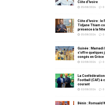
Côte d’Ivoire
05/08/2026
0
Côte d’Ivoire : le
Tidjane Thiam co
présence à la fêt
05/08/2026
0
Guinée : Mamadi
s’offre quelques 
congés en Grèce
02/08/2026
0
La Confédération
Football (CAF) à 
courant
02/08/2026
0
Bénin : Romuald