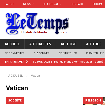
LA UNE
NEWS
LE JOURNAL
CONTACT
FORUM
ACCUEIL
ACTUALITÉS
AU TOGO
AFRIQUE
SE CONNECTER
S’ABONNER
CONTRIBUER
PUBLIER UNE
[ 05/08/2026 ]
Tour de France Femmes 2026 : contrôles
INFO BRÈVE:
montre
GENRE
ACCUEIL
Vatican
[ 05/08/2026 ]
Côte d’Ivoire : le PDCI de Tidjane Th
[ 02/08/2026 ]
Guinée : Mamadi Doumbouya s’offre q
Vatican
[ 02/08/2026 ]
Une factrice arrêtée après avoir volé u
SOCIÉTÉ
RELIGION
GENRE