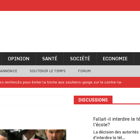
OPINION
SANTÉ
SOCIÉTÉ
ECONOMIE
 ANNONCE
SOUTENIR LE TEMPS
FORUM
 renforcés pour éviter la triche aux soutiens-gorge sur le contre-la-
DISCUSSIONS
iam confirme sa présence à la fête nationale
A LA UNE
uelques jours de congés en Grèce
A LA UNE
Fallait-il interdire le 
l'école?
n billet de loterie gagnant que son propriétaire avait envoyé à un proche
La décision des autorités
d'interdire le tél...