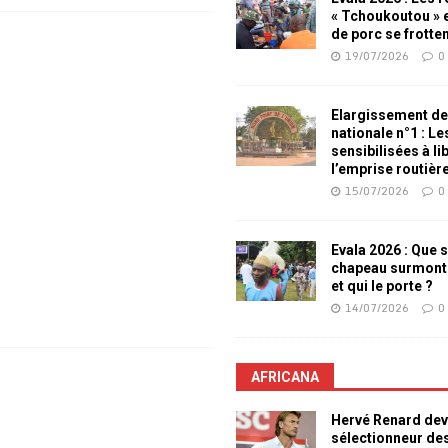
« Tchoukoutou » e
de porc se frotte
19/07/2026
0
Elargissement de
nationale n°1 : L
sensibilisées à li
l’emprise routièr
15/07/2026
0
Evala 2026 : Que s
chapeau surmont
et qui le porte ?
14/07/2026
0
AFRICANA
Hervé Renard dev
sélectionneur de