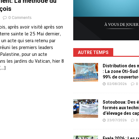
ient: La méthode du
çois
0 Comments
is, après avoir visité après son
terre sainte le 25 Mai dernier,
 un acte qui sera retenu par
a réuni les premiers leaders
AUTRE TEMPS
 Palestine, pour un acte
s les jardins du Vatican, hier 8
Distribution des
[…]
: La zone Oti-Sud
99% de couvertur
02/08/2026
0
Sotouboua: Des é
formés aux techn
d’élevage des ca
23/07/2026
0
Evala 2026 : Les 