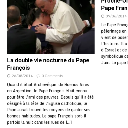
Proche-Or
Pape Fran
09/06/2014
Le Pape Franço
pèlerinage en 
vient de poser
l’histoire. Il 
d’Israel et de
symbolique dan
La double vie nocturne du Pape
Juin. Le pape
François
26/08/2014
0 Comments
Quand il était Archevêque de Buenos Aires
en Argentine, le Pape François était connu
pour être l’ami des pauvres. Depuis qu’il a été
désigné à la tête de l’Eglise catholique, le
Pape aurait trouvé les moyens de garder ses
bonnes habitudes. Le pape François sort-il
parfois la nuit dans les rues de
[…]