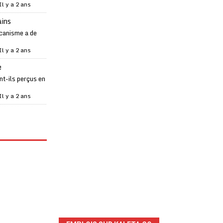
Il y a 2 ans
ains
canisme a de
Il y a 2 ans
e
t-ils perçus en
Il y a 2 ans