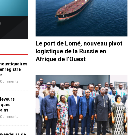
Le port de Lomé, nouveau pivot
logistique de la Russie en
Afrique de l’Ouest
 moustiquaires
 enregistre
e
 Comments
leveurs
iques
prins
 Comments
revendeurs de