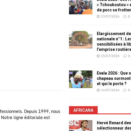
« Tchoukoutou » e
de porc se frotte
19/07/2026
0
Elargissement de
nationale n°1 : L
sensibilisées à li
l’emprise routièr
15/07/2026
0
Evala 2026 : Que s
chapeau surmont
et qui le porte ?
14/07/2026
0
fessionnels. Depuis 1999, nous
AFRICANA
 Notre ligne éditoriale est
Hervé Renard dev
sélectionneur de