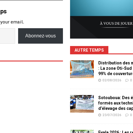
mps
 your email.
Abonnez-vous
AUTRE TEMPS
Distribution des
: La zone Oti-Sud
99% de couvertur
02/08/2026
0
Sotouboua: Des é
formés aux techn
d’élevage des ca
23/07/2026
0
Evala 2026 : Les 