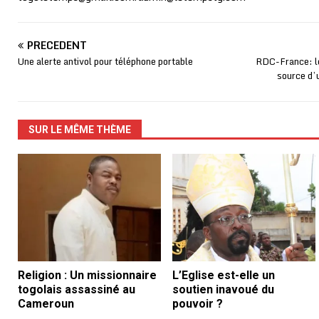
PRÉCÉDENT
Une alerte antivol pour téléphone portable
RDC-France: le
source d’u
SUR LE MÊME THÈME
Religion : Un missionnaire
L’Eglise est-elle un
togolais assassiné au
soutien inavoué du
Cameroun
pouvoir ?