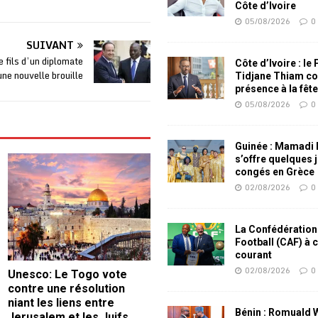
Côte d’Ivoire
05/08/2026
0
SUIVANT
 fils d’un diplomate
Côte d’Ivoire : le
ne nouvelle brouille
Tidjane Thiam co
présence à la fêt
05/08/2026
0
Guinée : Mamadi
s’offre quelques 
congés en Grèce
02/08/2026
0
La Confédération
Football (CAF) à 
courant
02/08/2026
0
Unesco: Le Togo vote
contre une résolution
niant les liens entre
Bénin : Romuald
Jerusalem et les Juifs