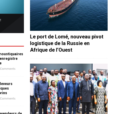
Le port de Lomé, nouveau pivot
logistique de la Russie en
Afrique de l’Ouest
 moustiquaires
 enregistre
e
 Comments
leveurs
iques
prins
 Comments
revendeurs de