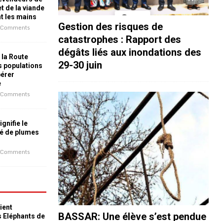
t de la viande
nt les mains
Gestion des risques de
 Comments
catastrophes : Rapport des
dégâts liés aux inondations des
 la Route
29-30 juin
es populations
bérer
e
 Comments
ignifie le
é de plumes
 Comments
ient
BASSAR: Une élève s’est pendue
s Eléphants de