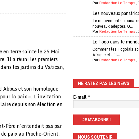
Par
Rédaction Le Temps
,
fantino à la tête de la FIFA
A LA UNE
Les nouveaux panafric
liardaire Aliko Dangote
A LA UNE
Le mouvement du panafri
nouveaux adeptes. Q...
’oxygène financière
ECONOMIE
Par
Rédaction Le Temps
,
 l’Italie et de l’AC Milan, est mort à 66 ans
A LA UNE
Le Togo dans le mond
 son trophée de la Coupe du monde
MONDE
Comment les Togolais son
e en terre sainte le 25 Mai
Afrique et aill...
re. Il a réuni les premiers
és
A LA UNE
Par
Rédaction Le Temps
,
 dans les jardins du Vatican,
EFA menace à «l’unanimité» d’un boycott des Coupes du monde
NE RATEZ PAS LES NEWS
ud Abbas et son homologue
 Amnesty International exige une enquête
A LA UNE
our la paix ». L’invitation
E-mail
*
es Eléphants de Côte d’Ivoire
A LA UNE
ulaire depuis son élection en
 renforcés pour éviter la triche aux soutiens-gorge sur le contre-la-
int-Père n’entendait pas par
s de paix au Proche-Orient.
NOUS SOUTENIR