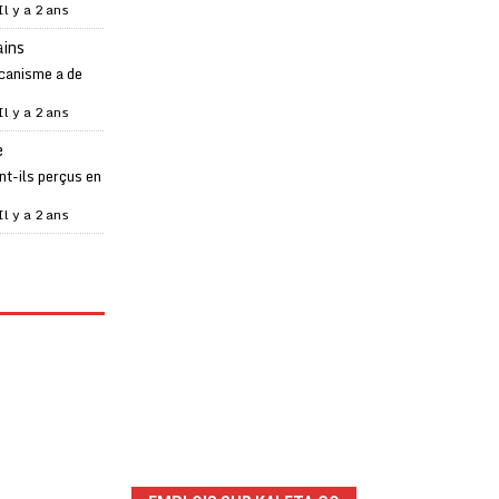
Il y a 2 ans
ains
canisme a de
Il y a 2 ans
e
t-ils perçus en
Il y a 2 ans