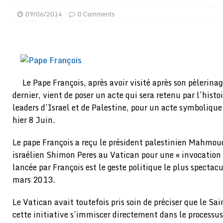
[ 01/08/2026 ]
Quatre candidats à la succession d’In
09/06/2014
0 Comments
[ 01/08/2026 ]
Bénin : Romuald Wadagni reçoit le mil
[ 31/07/2026 ]
Niger : le FMI débloque une bouffée d
[ 31/07/2026 ]
Franco Baresi, légendaire défenseur de
[ 31/07/2026 ]
Benjamin Mendy a vendu aux enchères
Le Pape François, après avoir visité après son pèlerinag
dernier, vient de poser un acte qui sera retenu par l’histoi
[ 31/07/2026 ]
Bénin : les membres du Sénat install
leaders d’Israel et de Palestine, pour un acte symbolique
[ 31/07/2026 ]
Projet d’investisseurs à la Fifa: l’U
hier 8 Juin.
BUSINESS
Le pape François a reçu le président palestinien Mahmo
[ 30/07/2026 ]
Mali : au moins 19 soldats exécutés,
israélien Shimon Peres au Vatican pour une « invocation p
[ 05/08/2026 ]
Hervé Renard devient sélectionneur d
lancée par François est le geste politique le plus spectac
mars 2013.
[ 05/08/2026 ]
Tour de France Femmes 2026 : contrôles
montre
GENRE
Le Vatican avait toutefois pris soin de préciser que le Sa
cette initiative s’immiscer directement dans le processu