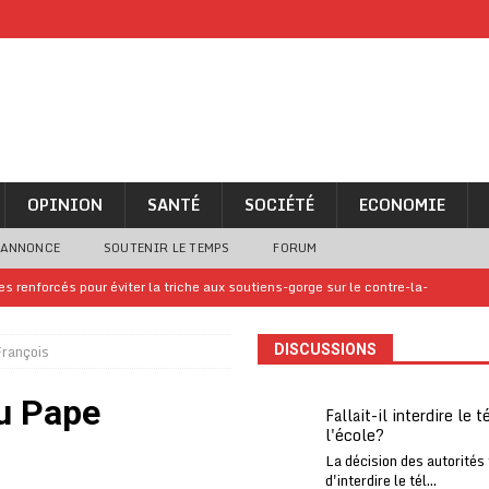
OPINION
SANTÉ
SOCIÉTÉ
ECONOMIE
 ANNONCE
SOUTENIR LE TEMPS
FORUM
iam confirme sa présence à la fête nationale
A LA UNE
uelques jours de congés en Grèce
A LA UNE
François
DISCUSSIONS
n billet de loterie gagnant que son propriétaire avait envoyé à un proche
u Pape
Fallait-il interdire le 
l'école?
one Oti-Sud enregistre 99% de couverture
A LA UNE
La décision des autorités
l (CAF) à contre-courant
COOPÉRATION
d'interdire le tél...