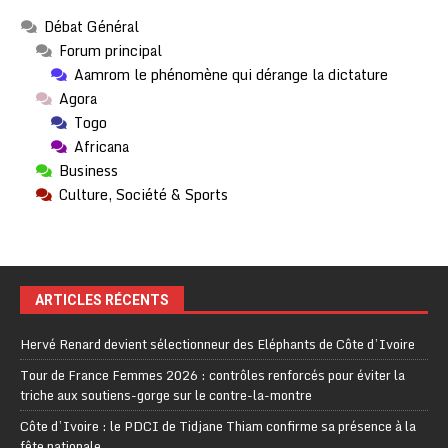
Débat Général
Forum principal
Aamrom le phénomène qui dérange la dictature
Agora
Togo
Africana
Business
Culture, Société & Sports
ARTICLES RÉCENTS
Hervé Renard devient sélectionneur des Eléphants de Côte d’Ivoire
Tour de France Femmes 2026 : contrôles renforcés pour éviter la
triche aux soutiens-gorge sur le contre-la-montre
Côte d’Ivoire : le PDCI de Tidjane Thiam confirme sa présence à la
fête nationale