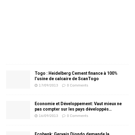
Togo : Heidelberg Cement finance à 100%
l’usine de calcaire de ScanTogo
17/09/2013
0 Comments
Economie et Développement: Vaut mieux ne
pas compter sur les pays développés…
16/09/2013
0 Comments
Ecobank: Gervais Djondo demande la