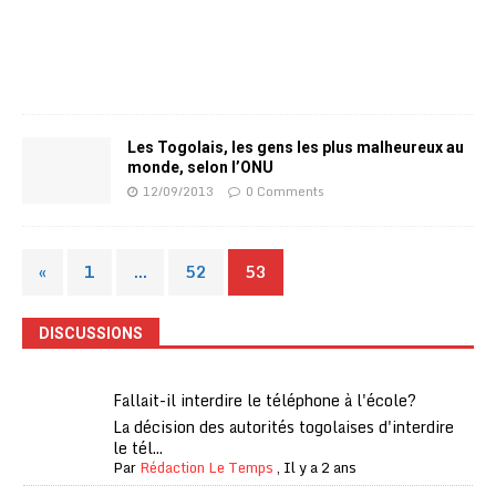
Les Togolais, les gens les plus malheureux au
monde, selon l’ONU
12/09/2013
0 Comments
«
1
…
52
53
DISCUSSIONS
Fallait-il interdire le téléphone à l'école?
La décision des autorités togolaises d'interdire
le tél...
Par
Rédaction Le Temps
,
Il y a 2 ans