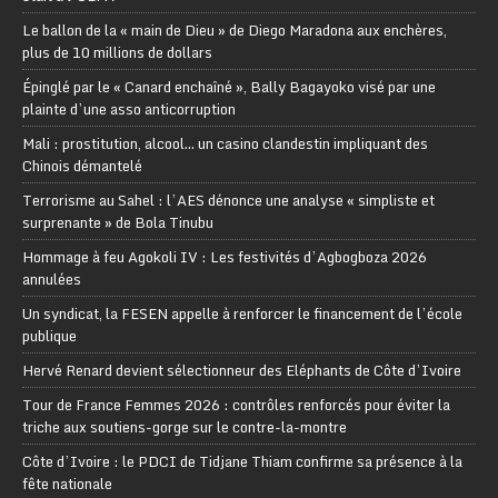
Le ballon de la « main de Dieu » de Diego Maradona aux enchères,
plus de 10 millions de dollars
Épinglé par le « Canard enchaîné », Bally Bagayoko visé par une
plainte d’une asso anticorruption
Mali : prostitution, alcool… un casino clandestin impliquant des
Chinois démantelé
Terrorisme au Sahel : l’AES dénonce une analyse « simpliste et
surprenante » de Bola Tinubu
Hommage à feu Agokoli IV : Les festivités d’Agbogboza 2026
annulées
Un syndicat, la FESEN appelle à renforcer le financement de l’école
publique
Hervé Renard devient sélectionneur des Eléphants de Côte d’Ivoire
Tour de France Femmes 2026 : contrôles renforcés pour éviter la
triche aux soutiens-gorge sur le contre-la-montre
Côte d’Ivoire : le PDCI de Tidjane Thiam confirme sa présence à la
fête nationale