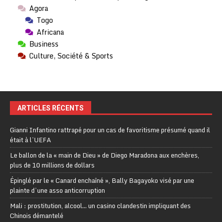
Agora
Togo
Africana
Business
Culture, Société & Sports
ARTICLES RÉCENTS
Gianni Infantino rattrapé pour un cas de favoritisme présumé quand il
était à l’UEFA
Le ballon de la « main de Dieu » de Diego Maradona aux enchères,
plus de 10 millions de dollars
Épinglé par le « Canard enchaîné », Bally Bagayoko visé par une
plainte d’une asso anticorruption
Mali : prostitution, alcool… un casino clandestin impliquant des
Chinois démantelé