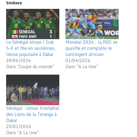
Similaire
Le Sénégal étripe l’Irak
Mondial 2026 : la RDC se
5-0 et file en seizièmes,
qualifie et complète le
liesse populaire à Dakar
contingent africain
28/06/2026
01/04/2026
Dans "Coupe du monde"
Dans "A La Une"
Sénégal : retour triomphal
des Lions de la Teranga à
Dakar
20/01/2026
Dans "A La Une"