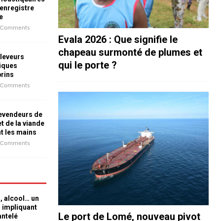
 enregistre
e
 Comments
Evala 2026 : Que signifie le
chapeau surmonté de plumes et
leveurs
qui le porte ?
iques
prins
 Comments
revendeurs de
t de la viande
nt les mains
 Comments
n, alcool… un
n impliquant
Le port de Lomé, nouveau pivot
antelé