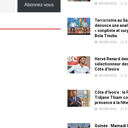
08/08/2026
0
Abonnez-vous
Terrorisme au Sah
dénonce une ana
« simpliste et su
Bola Tinubu
08/08/2026
0
Hervé Renard dev
sélectionneur de
Côte d’Ivoire
05/08/2026
0
Côte d’Ivoire : le
Tidjane Thiam co
présence à la fêt
05/08/2026
0
Guinée : Mamadi