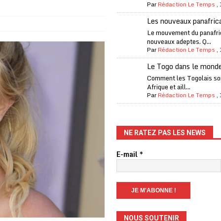
Par
Rédaction Le Temps
,
iam confirme sa présence à la fête nationale
A LA UNE
Les nouveaux panafric
uelques jours de congés en Grèce
A LA UNE
Le mouvement du panafri
nouveaux adeptes. Q...
n billet de loterie gagnant que son propriétaire avait envoyé à un proche
Par
Rédaction Le Temps
,
Le Togo dans le mond
one Oti-Sud enregistre 99% de couverture
A LA UNE
Comment les Togolais son
Afrique et aill...
l (CAF) à contre-courant
COOPÉRATION
Par
Rédaction Le Temps
,
fantino à la tête de la FIFA
A LA UNE
liardaire Aliko Dangote
A LA UNE
NE RATEZ PAS LES NEWS
’oxygène financière
ECONOMIE
E-mail
*
lly Bagayoko visé par une plainte d’une asso anticorruption
o clandestin impliquant des Chinois démantelé
A LA UNE
NOUS SOUTENIR