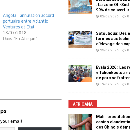
: La zone Oti-Sud
99% de couvertur
Angola : annulation accord
02/08/2026
0
portuaire entre Atlantic
Ventures et Etat
18/07/2018
Sotouboua: Des é
Dans "En Afrique"
formés aux techn
d’élevage des ca
23/07/2026
0
Evala 2026 : Les 
« Tchoukoutou » e
de porc se frotte
19/07/2026
0
AFRICANA
mps
Mali : prostitutio
 your email.
casino clandesti
des Chinois dém