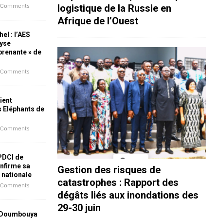
 Comments
logistique de la Russie en
Afrique de l’Ouest
el : l’AES
lyse
rprenante » de
 Comments
ient
s Eléphants de
 Comments
 PDCI de
nfirme sa
Gestion des risques de
e nationale
catastrophes : Rapport des
 Comments
dégâts liés aux inondations des
29-30 juin
 Doumbouya