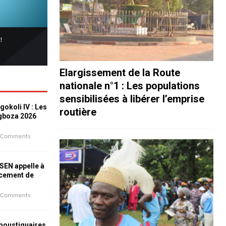
Elargissement de la Route
nationale n°1 : Les populations
sensibilisées à libérer l’emprise
okoli IV : Les
routière
ogboza 2026
 Comments
ESEN appelle à
ncement de
 Comments
 moustiquaires