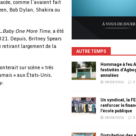
lacée, comme l’avaient fait
een, Bob Dylan, Shakira ou
…Baby One More Time
, a été
021. Depuis, Britney Spears
se retirant largement de la
AUTRE TEMPS
Hommage à feu Ag
nterait sur scène « très
festivités d’Agb
amais » aux États-Unis.
annulées
y
.
08/08/2026
0
Un syndicat, la F
renforcer le fina
l’école publique
08/08/2026
0
Distribution des