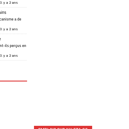
Il y a 2 ans
ains
canisme a de
Il y a 2 ans
e
t-ils perçus en
Il y a 2 ans