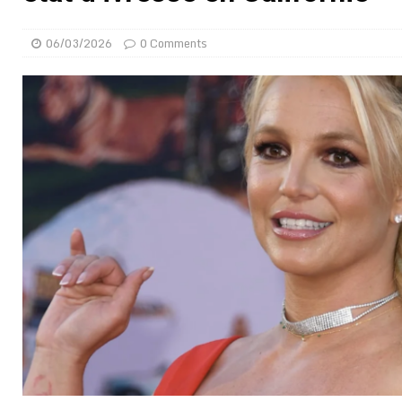
[ 05/08/2026 ]
Côte d’Ivoire : le PDCI de Tidjane Th
06/03/2026
0 Comments
[ 02/08/2026 ]
Guinée : Mamadi Doumbouya s’offre q
[ 02/08/2026 ]
Une factrice arrêtée après avoir volé u
GENRE
[ 02/08/2026 ]
Distribution des moustiquaires : La z
[ 02/08/2026 ]
La Confédération Africaine de Footbal
[ 01/08/2026 ]
Quatre candidats à la succession d’In
[ 01/08/2026 ]
Bénin : Romuald Wadagni reçoit le mil
[ 31/07/2026 ]
Niger : le FMI débloque une bouffée d
[ 08/08/2026 ]
Épinglé par le « Canard enchaîné », Ba
GOUVERNANCE
[ 08/08/2026 ]
Mali : prostitution, alcool… un casin