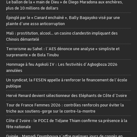
Le ballon de la « main de Dieu » de Diego Maradona aux enchères,
plus de 10 millions de dollars
Épinglé par le « Canard enchaîné », Bally Bagayoko visé par une
plainte d’une asso anticorruption
Mali : prostitution, alcool… un casino clandestin impliquant des
Chinois démantelé
Terrorisme au Sahel : l’AES dénonce une analyse « simpliste et
surprenante » de Bola Tinubu
Hommage à feu Agokoli IV : Les festivités d’Agbogboza 2026
annulées
Un syndicat, la FESEN appelle à renforcer le financement de l’école
publique
Hervé Renard devient sélectionneur des Eléphants de Côte d’Ivoire
Tour de France Femmes 2026 : contrôles renforcés pour éviter la
triche aux soutiens-gorge sur le contre-la-montre
Côte d’Ivoire : le PDCI de Tidjane Thiam confirme sa présence à la
fête nationale
Guinée : Mamadi Doumbouya s’offre quelques jours de congés en