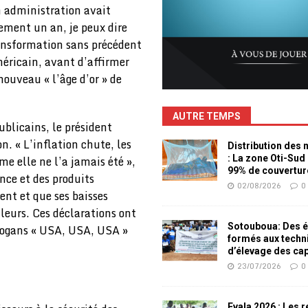
 administration avait
ement un an, je peux dire
ansformation sans précédent
méricain, avant d’affirmer
nouveau « l’âge d’or » de
AUTRE TEMPS
blicains, le président
n. « L’inflation chute, les
Distribution des
: La zone Oti-Sud
e elle ne l’a jamais été »,
99% de couvertur
ence et des produits
02/08/2026
0
ent et que ses baisses
leurs. Ces déclarations ont
Sotouboua: Des é
slogans « USA, USA, USA »
formés aux techn
d’élevage des ca
23/07/2026
0
Evala 2026 : Les 