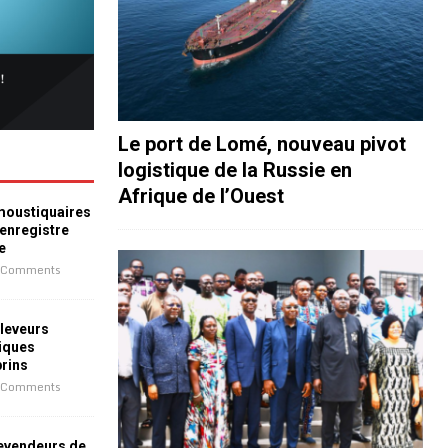
Le port de Lomé, nouveau pivot
logistique de la Russie en
Afrique de l’Ouest
 moustiquaires
 enregistre
e
 Comments
leveurs
iques
prins
 Comments
revendeurs de