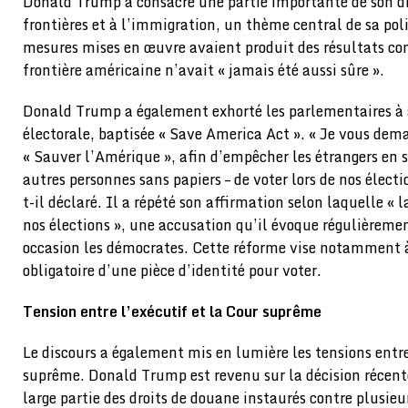
Donald Trump a consacré une partie importante de son dis
frontières et à l’immigration, un thème central de sa poli
mesures mises en œuvre avaient produit des résultats con
frontière américaine n’avait « jamais été aussi sûre ».
Donald Trump a également exhorté les parlementaires à 
électorale, baptisée « Save America Act ». « Je vous dem
« Sauver l’Amérique », afin d’empêcher les étrangers en si
autres personnes sans papiers – de voter lors de nos électi
t-il déclaré. Il a répété son affirmation selon laquelle « 
nos élections », une accusation qu’il évoque régulièreme
occasion les démocrates. Cette réforme vise notamment à
obligatoire d’une pièce d’identité pour voter.
Tension entre l’exécutif et la Cour suprême
Le discours a également mis en lumière les tensions entre
suprême. Donald Trump est revenu sur la décision récente
large partie des droits de douane instaurés contre plusi