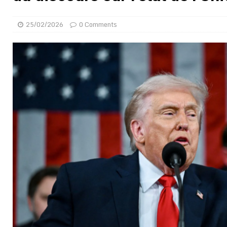
[ 02/08/2026 ]
Distribution des moustiquaires : La z
25/02/2026
0 Comments
[ 02/08/2026 ]
La Confédération Africaine de Footbal
[ 01/08/2026 ]
Quatre candidats à la succession d’In
[ 01/08/2026 ]
Bénin : Romuald Wadagni reçoit le mil
[ 31/07/2026 ]
Niger : le FMI débloque une bouffée d
[ 31/07/2026 ]
Franco Baresi, légendaire défenseur de
[ 31/07/2026 ]
Benjamin Mendy a vendu aux enchères
[ 31/07/2026 ]
Bénin : les membres du Sénat install
[ 31/07/2026 ]
Projet d’investisseurs à la Fifa: l’U
BUSINESS
[ 30/07/2026 ]
Mali : au moins 19 soldats exécutés,
[ 05/08/2026 ]
Hervé Renard devient sélectionneur d