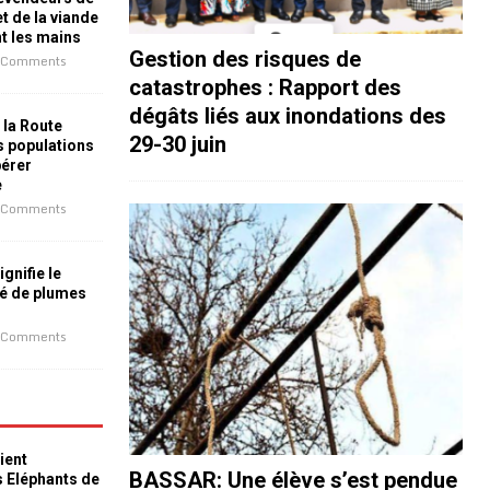
t de la viande
nt les mains
Gestion des risques de
 Comments
catastrophes : Rapport des
dégâts liés aux inondations des
 la Route
29-30 juin
es populations
bérer
e
 Comments
ignifie le
é de plumes
 Comments
ient
BASSAR: Une élève s’est pendue
s Eléphants de