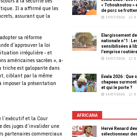
cours à la sécurité des
« Tchoukoutou » e
tique. Il a affirmé que les
de porc se frotte
crets, assurant que la
19/07/2026
0
Elargissement de
adopter sa réforme
nationale n°1 : L
ande d’approuver la loi
sensibilisées à li
tuation irrégulière – et
l’emprise routièr
15/07/2026
0
ons américaines sacrées », a-
la triche est galopante dans
nt, ciblant par la même
Evala 2026 : Que s
 imposer la présentation
chapeau surmont
et qui le porte ?
14/07/2026
0
AFRICANA
 l’exécutif et la Cour
 des juges d’invalider une
Hervé Renard dev
eurs partenaires commerciaux
sélectionneur de