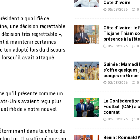
Côte d’Ivoire
05/08/2026
0
résident a qualifié ce
eine, une décision regrettable
Côte d’Ivoire : le
décision très regrettable »,
Tidjane Thiam co
présence à la fêt
ent à maintenir certaines
05/08/2026
0
e ton adopté lors du discours
 lorsqu’il avait attaqué
Guinée : Mamadi
s’offre quelques 
congés en Grèce
02/08/2026
0
 ce qu’il présente comme un
tats-Unis avaient reçu plus
La Confédération
Football (CAF) à 
qualifié de « notre nouvel
courant
02/08/2026
0
déterminant dans la chute du
lon lui. Il a affirmé que son
Bénin : Romuald