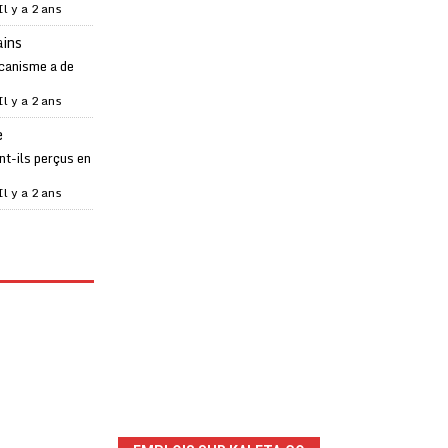
Il y a 2 ans
ains
canisme a de
Il y a 2 ans
e
t-ils perçus en
Il y a 2 ans