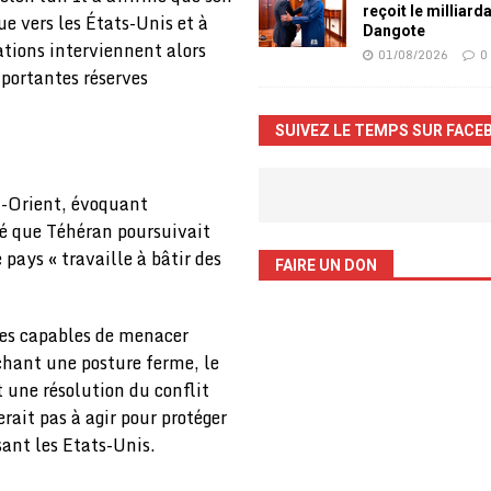
reçoit le milliard
ue vers les États-Unis et à
Dangote
rations interviennent alors
01/08/2026
0
portantes réserves
SUIVEZ LE TEMPS SUR FACE
-Orient, évoquant
rmé que Téhéran poursuivait
ays « travaille à bâtir des
FAIRE UN DON
les capables de menacer
ichant une posture ferme, le
t une résolution du conflit
rait pas à agir pour protéger
sant les Etats-Unis.