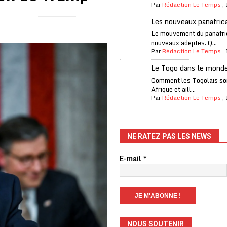
Par
Rédaction Le Temps
,
one Oti-Sud enregistre 99% de couverture
A LA UNE
Les nouveaux panafric
l (CAF) à contre-courant
COOPÉRATION
Le mouvement du panafri
nouveaux adeptes. Q...
fantino à la tête de la FIFA
A LA UNE
Par
Rédaction Le Temps
,
liardaire Aliko Dangote
A LA UNE
Le Togo dans le mond
’oxygène financière
ECONOMIE
Comment les Togolais son
Afrique et aill...
 l’Italie et de l’AC Milan, est mort à 66 ans
A LA UNE
Par
Rédaction Le Temps
,
 son trophée de la Coupe du monde
MONDE
és
A LA UNE
NE RATEZ PAS LES NEWS
EFA menace à «l’unanimité» d’un boycott des Coupes du monde
E-mail
*
 Amnesty International exige une enquête
A LA UNE
es Eléphants de Côte d’Ivoire
A LA UNE
NOUS SOUTENIR