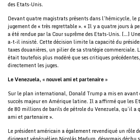
des Etats-Unis.
Devant quatre magistrats présents dans l’hémicycle, le p
jugement de « très regrettable ». « Il y a quatre jours à p
a été rendue par la Cour suprême des Etats-Unis. […] Une 
a-t-il insisté. Cette décision limite la capacité du présid
taxes douanières, un pilier de sa stratégie commerciale. L
était toutefois plus modéré que ses critiques précédentes,
directement les juges.
Le Venezuela, « nouvel ami et partenaire »
Sur le plan international, Donald Trump a mis en avant
succès majeur en Amérique latine. Il a affirmé que les E
de 80 millions de barils de pétrole du Venezuela, qu’il a 
ami et partenaire ».
Le président américain a également revendiqué un rôle 
dirigeant vénézuélien Nicolás Maduro, désormais déchu se