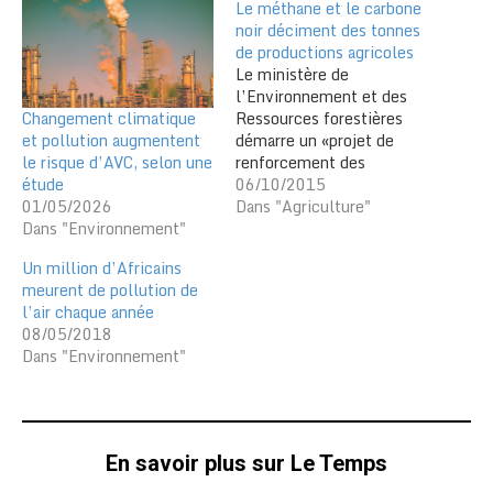
Le méthane et le carbone
noir déciment des tonnes
de productions agricoles
Le ministère de
l’Environnement et des
Changement climatique
Ressources forestières
et pollution augmentent
démarre un «projet de
le risque d’AVC, selon une
renforcement des
étude
capacités
06/10/2015
01/05/2026
institutionnelles pour la
Dans "Agriculture"
Dans "Environnement"
réduction des pollutions
atmosphériques de courte
Un million d’Africains
durée de vie ayant un
meurent de pollution de
effet sur le climat» en
l’air chaque année
prévision des mesures
08/05/2018
d’atténuation des effets
Dans "Environnement"
pervers des changements
climatiques. Directeurs
centraux et chefs
services ont…
En savoir plus sur Le Temps