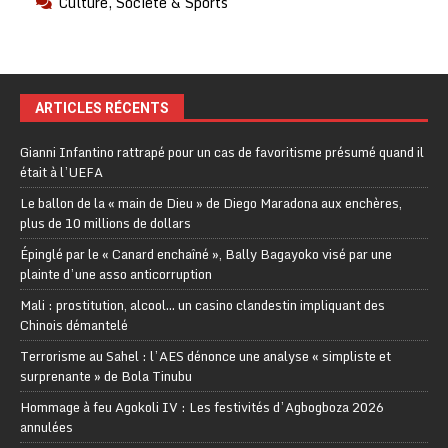
Culture, Société & Sports
ARTICLES RÉCENTS
Gianni Infantino rattrapé pour un cas de favoritisme présumé quand il
était à l’UEFA
Le ballon de la « main de Dieu » de Diego Maradona aux enchères,
plus de 10 millions de dollars
Épinglé par le « Canard enchaîné », Bally Bagayoko visé par une
plainte d’une asso anticorruption
Mali : prostitution, alcool… un casino clandestin impliquant des
Chinois démantelé
Terrorisme au Sahel : l’AES dénonce une analyse « simpliste et
surprenante » de Bola Tinubu
Hommage à feu Agokoli IV : Les festivités d’Agbogboza 2026
annulées