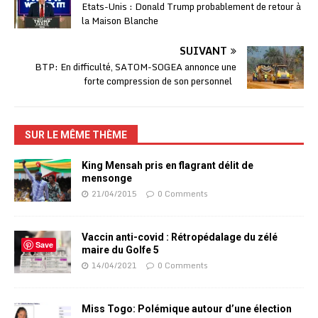
Etats-Unis : Donald Trump probablement de retour à
la Maison Blanche
SUIVANT
BTP: En difficulté, SATOM-SOGEA annonce une
forte compression de son personnel
SUR LE MÊME THÈME
King Mensah pris en flagrant délit de
mensonge
21/04/2015
0 Comments
Vaccin anti-covid : Rétropédalage du zélé
Save
maire du Golfe 5
14/04/2021
0 Comments
Miss Togo: Polémique autour d’une élection