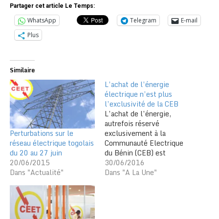
Partager cet article Le Temps:
WhatsApp
Telegram
E-mail
Plus
Similaire
L’achat de l’énergie
électrique n’est plus
l’exclusivité de la CEB
L’achat de l’énergie,
autrefois réservé
Perturbations sur le
exclusivement à la
réseau électrique togolais
Communauté Electrique
du 20 au 27 juin
du Bénin (CEB) est
20/06/2015
désormais ouvert à
30/06/2016
Dans "Actualité"
d’autres opérateurs.
Dans "A La Une"
L’Assemblée nationale du
Togo a voté une loi allant
dans ce sens le 24 juin
dernier. C’est une