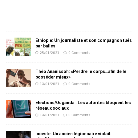
Ethiopie: Un journaliste et son compagnon tués
par balles
25/01/2021
0 Comments
Théo Ananissoh: «Perdre le corps…afin de le
posséder mieux»
13/01/2021
0 Comments
Elections/Ouganda : Les autorités bloquent les
réseaux sociaux
13/01/2021
0 Comments
Inceste: Un ancien légionnaire violait