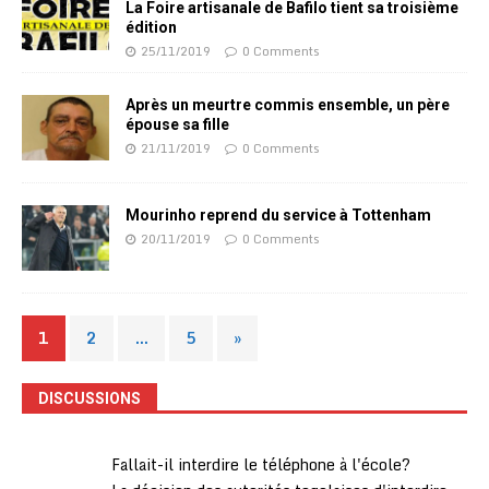
La Foire artisanale de Bafilo tient sa troisième
édition
25/11/2019
0 Comments
Après un meurtre commis ensemble, un père
épouse sa fille
21/11/2019
0 Comments
Mourinho reprend du service à Tottenham
20/11/2019
0 Comments
1
2
…
5
»
DISCUSSIONS
Fallait-il interdire le téléphone à l'école?