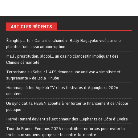
ARTICLES RÉCENTS
Épinglé par le « Canard enchaîné », Bally Bagayoko visé par une
plainte d’une asso anticorruption
Mali : prostitution, alcool… un casino clandestin impliquant des
Chinois démantelé
Terrorisme au Sahel : l’AES dénonce une analyse « simpliste et
surprenante » de Bola Tinubu
Hommage à feu Agokoli IV : Les festivités d’Agbogboza 2026
annulées
Un syndicat, la FESEN appelle à renforcer le financement de l’école
publique
Hervé Renard devient sélectionneur des Eléphants de Côte d’Ivoire
Tour de France Femmes 2026 : contrôles renforcés pour éviter la
triche aux soutiens-gorge sur le contre-la-montre