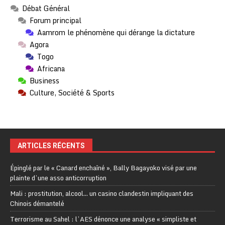
Débat Général
Forum principal
Aamrom le phénomène qui dérange la dictature
Agora
Togo
Africana
Business
Culture, Société & Sports
ARTICLES RÉCENTS
Épinglé par le « Canard enchaîné », Bally Bagayoko visé par une
plainte d’une asso anticorruption
Mali : prostitution, alcool… un casino clandestin impliquant des
Chinois démantelé
Terrorisme au Sahel : l’AES dénonce une analyse « simpliste et