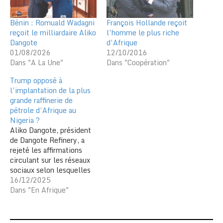
Bénin : Romuald Wadagni
François Hollande reçoit
reçoit le milliardaire Aliko
l’homme le plus riche
Dangote
d’Afrique
01/08/2026
12/10/2016
Dans "A La Une"
Dans "Coopération"
Trump opposé à
l’implantation de la plus
grande raffinerie de
pétrole d’Afrique au
Nigeria ?
Aliko Dangote, président
de Dangote Refinery, a
rejeté les affirmations
circulant sur les réseaux
sociaux selon lesquelles
le président des États-
16/12/2025
Unis, Donald Trump,
Dans "En Afrique"
serait mécontent de
l’implantation de la plus
grande raffinerie de