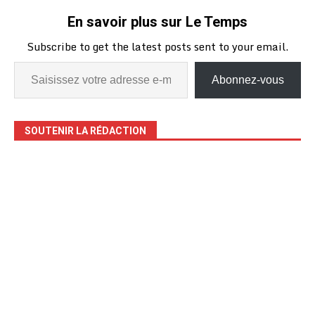
pétrole d’Afrique au
En savoir plus sur Le Temps
Nigeria. S’adressant aux
journalistes, Dangote a
Subscribe to get the latest posts sent to your email.
qualifié ces spéculations
d’infondées, soulignant
que les États-Unis
Abonnez-vous
étaient…
SOUTENIR LA RÉDACTION