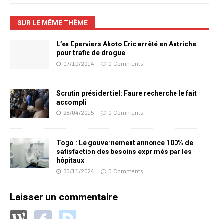
SUR LE MÊME THÈME
L’ex Eperviers Akoto Eric arrêté en Autriche
pour trafic de drogue
07/10/2014
0 Comments
Scrutin présidentiel: Faure recherche le fait
accompli
28/04/2015
0 Comments
Togo : Le gouvernement annonce 100% de
satisfaction des besoins exprimés par les
hôpitaux
30/11/2024
0 Comments
Laisser un commentaire