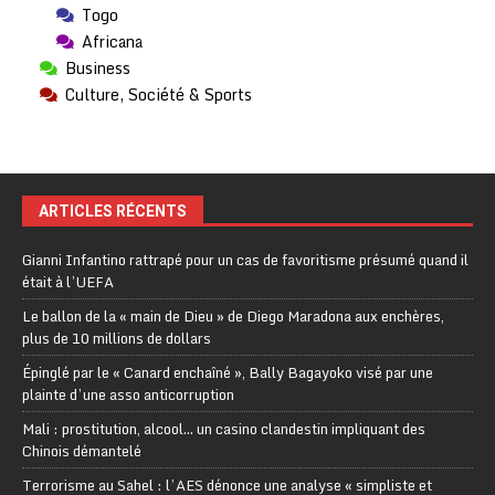
Togo
Africana
Business
Culture, Société & Sports
ARTICLES RÉCENTS
Gianni Infantino rattrapé pour un cas de favoritisme présumé quand il
était à l’UEFA
Le ballon de la « main de Dieu » de Diego Maradona aux enchères,
plus de 10 millions de dollars
Épinglé par le « Canard enchaîné », Bally Bagayoko visé par une
plainte d’une asso anticorruption
Mali : prostitution, alcool… un casino clandestin impliquant des
Chinois démantelé
Terrorisme au Sahel : l’AES dénonce une analyse « simpliste et