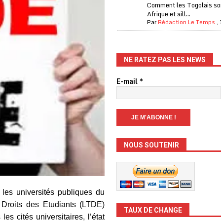
Comment les Togolais son
Afrique et aill...
Par
Rédaction Le Temps
,
NE RATEZ PAS LES NEWS
E-mail
*
NOUS SOUTENIR
 les universités publiques du
s Droits des Etudiants (LTDE)
TAUX DE CHANGE
s cités universitaires, l’état