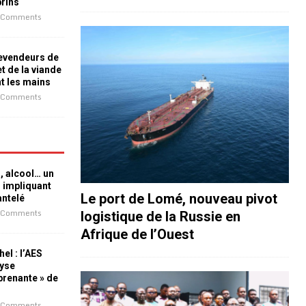
prins
 Comments
revendeurs de
t de la viande
nt les mains
 Comments
n, alcool… un
n impliquant
Le port de Lomé, nouveau pivot
antelé
 Comments
logistique de la Russie en
Afrique de l’Ouest
el : l’AES
lyse
rprenante » de
 Comments