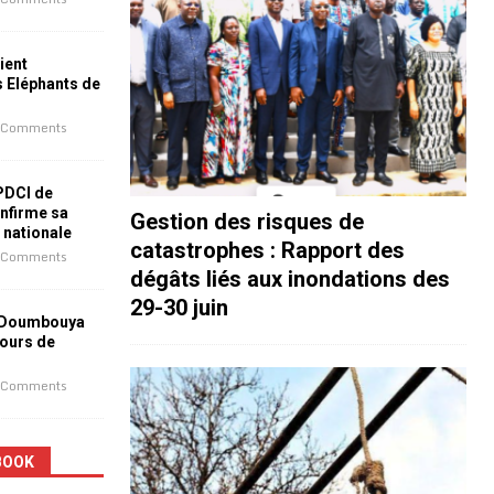
ient
s Eléphants de
 Comments
 PDCI de
nfirme sa
Gestion des risques de
e nationale
catastrophes : Rapport des
 Comments
dégâts liés aux inondations des
29-30 juin
 Doumbouya
jours de
 Comments
BOOK