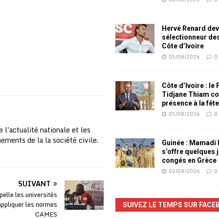
Hervé Renard dev
sélectionneur de
Côte d’Ivoire
05/08/2026
0
Côte d’Ivoire : le
Tidjane Thiam co
présence à la fêt
05/08/2026
0
 l'actualité nationale et les
nements de la la société civile.
Guinée : Mamadi
s’offre quelques 
congés en Grèce
02/08/2026
0
SUIVANT
elle les universités
appliquer les normes
SUIVEZ LE TEMPS SUR FACE
CAMES