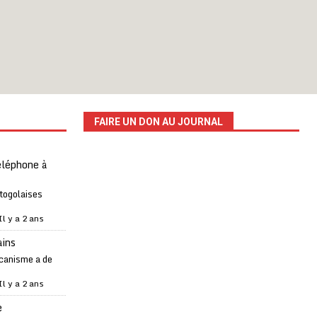
FAIRE UN DON AU JOURNAL
téléphone à
 togolaises
Il y a 2 ans
ains
canisme a de
Il y a 2 ans
e