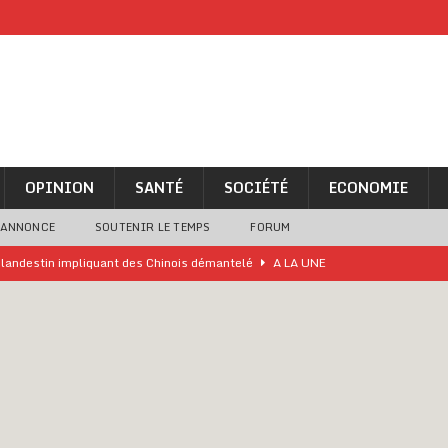
OPINION
SANTÉ
SOCIÉTÉ
ECONOMIE
 ANNONCE
SOUTENIR LE TEMPS
FORUM
o clandestin impliquant des Chinois démantelé
A LA UNE
ne analyse « simpliste et surprenante » de Bola Tinubu
A LA UNE
ivités d’Agbogboza 2026 annulées
A LA UNE
rcer le financement de l’école publique
A LA UNE
es Eléphants de Côte d’Ivoire
A LA UNE
 renforcés pour éviter la triche aux soutiens-gorge sur le contre-la-