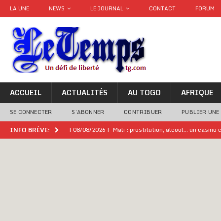
LA UNE
NEWS
LE JOURNAL
CONTACT
FORUM
ACCUEIL
ACTUALITÉS
AU TOGO
AFRIQUE
SE CONNECTER
S’ABONNER
CONTRIBUER
PUBLIER UNE
[ 08/08/2026 ]
Mali : prostitution, alcool… un casin
INFO BRÈVE:
[ 08/08/2026 ]
Terrorisme au Sahel : l’AES dénonce u
[ 08/08/2026 ]
Hommage à feu Agokoli IV : Les fest
[ 08/08/2026 ]
Un syndicat, la FESEN appelle à renfo
[ 05/08/2026 ]
Hervé Renard devient sélectionneur d
[ 05/08/2026 ]
Tour de France Femmes 2026 : contrôles