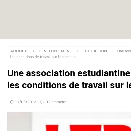
montre
GENRE
[ 05/08/2026 ]
Côte d’Ivoire : le PDCI de Tidjane Th
[ 02/08/2026 ]
Guinée : Mamadi Doumbouya s’offre q
[ 02/08/2026 ]
Une factrice arrêtée après avoir volé u
GENRE
ACCUEIL
DÉVELOPPEMENT
EDUCATION
Une asso
[ 02/08/2026 ]
Distribution des moustiquaires : La z
les conditions de travail sur le campus
[ 02/08/2026 ]
La Confédération Africaine de Footbal
Une association estudiantine 
[ 01/08/2026 ]
Quatre candidats à la succession d’In
les conditions de travail sur
[ 01/08/2026 ]
Bénin : Romuald Wadagni reçoit le mil
[ 31/07/2026 ]
Niger : le FMI débloque une bouffée d
17/08/2016
0 Comments
[ 08/08/2026 ]
Épinglé par le « Canard enchaîné », Ba
GOUVERNANCE